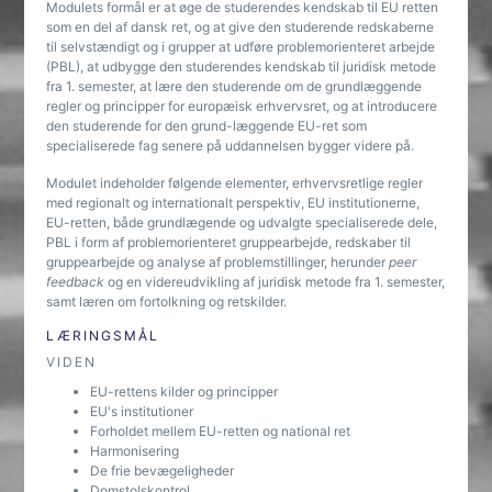
Modulets formål er at øge de studerendes kendskab til EU retten
som en del af dansk ret, og at give den studerende redskaberne
til selvstændigt og i grupper at udføre problemorienteret arbejde
(PBL), at udbygge den studerendes kendskab til juridisk metode
fra 1. semester, at lære den studerende om de grundlæggende
regler og principper for europæisk erhvervsret, og at introducere
den studerende for den grund-læggende EU-ret som
specialiserede fag senere på uddannelsen bygger videre på.
Modulet indeholder følgende elementer, erhvervsretlige regler
med regionalt og internationalt perspektiv, EU institutionerne,
EU-retten, både grundlægende og udvalgte specialiserede dele,
PBL i form af problemorienteret gruppearbejde, redskaber til
gruppearbejde og analyse af problemstillinger, herunder
peer
feedback
og en videreudvikling af juridisk metode fra 1. semester,
samt læren om fortolkning og retskilder.
LÆRINGSMÅL
VIDEN
EU-rettens kilder og principper
EU's institutioner
Forholdet mellem EU-retten og national ret
Harmonisering
De frie bevægeligheder
Domstolskontrol