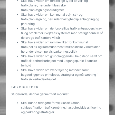
Skal have viden om forskellige typer af vej- og
trafikplaner, herunder klassiske
trafikplanlægningsparadigmer
Skal have viden om kommunal vej-, sti- og
trafikplanlægning, herunder hastighedsplanlægning og
parkering
Skal have viden om de forskellige trafikantgruppers krav
til og problemer i vejtrafiksystemet med særligt henblik på
de svage trafikanters vilkår
Skal have viden om rammevilkår for kommunal
trafikpolitik og kommunernes trafikpolitiske virkemidler
herunder eksempelvis parkeringspolitik
Skal have viden om grundlæggende uheldsteori samt om
trafiksikkerhedsarbejdet med udgangspunkt i danske
forhold
Skal have viden om værktøjer og metoder samt
bagvedliggende principper, strategier og målsætning i
trafiksikkerhedsarbejdet
FÆRDIGHEDER
Studerende, der har gennemført modulet:
Skal kunne redegøre for vejklassifikation,
stiklassifikation, trafikzonéring, hastighedsklassificering
og parkeringsstrategier