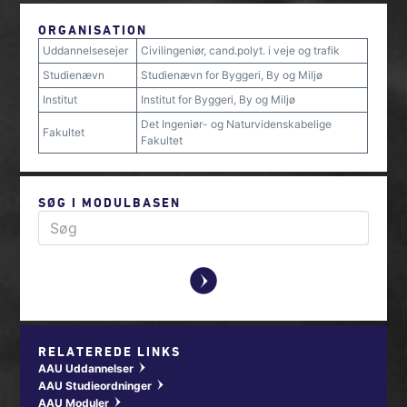
ORGANISATION
Uddannelsesejer
Civilingeniør, cand.polyt. i veje og trafik
Studienævn
Studienævn for Byggeri, By og Miljø
Institut
Institut for Byggeri, By og Miljø
Det Ingeniør- og Naturvidenskabelige
Fakultet
Fakultet
SØG I MODULBASEN
y
RELATEREDE LINKS
AAU Uddannelser
w
AAU Studieordninger
w
AAU Moduler
w