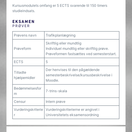
Kursusmodulets omfang er 5 ECTS svarende til 150 timers
studieindsats.
EKSAMEN
PRØVER
Prøvens navn
Trafikplanlægning
Skriftlig eller mundtlig
Prøveform
Individuel mundtlig eller skriftlig prøve.
Prøveformen fastsættes ved semesterstart.
ECTS
5
Der henvises til den pågældende
Tilladte
semesterbeskrivelse/kursusbeskrivelse i
hjælpemidler
Moodle.
Bedømmelsesfor
7-trins-skala
m
Censur
Intern prøve
Vurderingskriterie
Vurderingskriterierne er angivet i
r
Universitetets eksamensordning