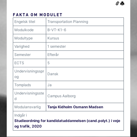
FAKTA OM MODULET
Engelsk titel
Transportation Planning
Modulkode
B-VT-K1-6
Modultype
Kursus
Varighed
1 semester
Semester
Efterår
ECTS
5
Undervisningsspr
Dansk
og
Tomplads
Ja
Undervisningsste
Campus Aalborg
d
Modulansvarlig
Tanja Kidholm Osmann Madsen
Indgår i
Studieordning for kandidatuddannelsen (cand.polyt.) i veje
og trafik, 2020