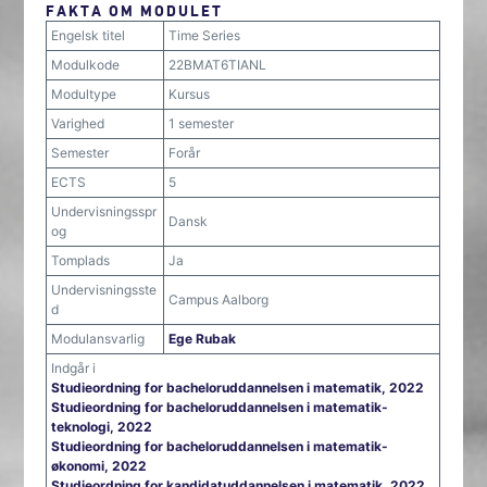
FAKTA OM MODULET
Engelsk titel
Time Series
Modulkode
22BMAT6TIANL
Modultype
Kursus
Varighed
1 semester
Semester
Forår
ECTS
5
Undervisningsspr
Dansk
og
Tomplads
Ja
Undervisningsste
Campus Aalborg
d
Modulansvarlig
Ege Rubak
Indgår i
Studieordning for bacheloruddannelsen i matematik, 2022
Studieordning for bacheloruddannelsen i matematik-
teknologi, 2022
Studieordning for bacheloruddannelsen i matematik-
økonomi, 2022
Studieordning for kandidatuddannelsen i matematik, 2022