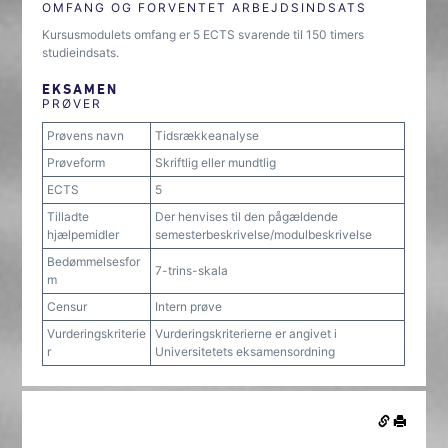
OMFANG OG FORVENTET ARBEJDSINDSATS
Kursusmodulets omfang er 5 ECTS svarende til 150 timers
studieindsats.
EKSAMEN
PRØVER
Prøvens navn
Tidsrækkeanalyse
Prøveform
Skriftlig eller mundtlig
ECTS
5
Tilladte
Der henvises til den pågældende
hjælpemidler
semesterbeskrivelse/modulbeskrivelse
Bedømmelsesfor
7-trins-skala
m
Censur
Intern prøve
Vurderingskriterie
Vurderingskriterierne er angivet i
r
Universitetets eksamensordning