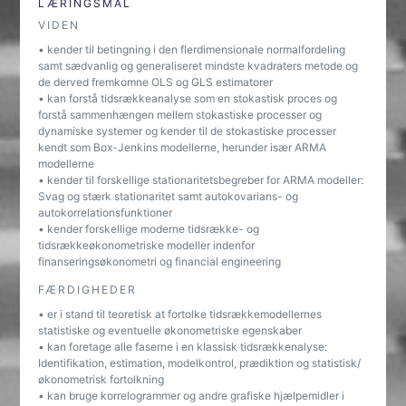
LÆRINGSMÅL
VIDEN
• kender til betingning i den flerdimensionale normalfordeling
samt sædvanlig og generaliseret mindste kvadraters metode og
de derved fremkomne OLS og GLS estimatorer
• kan forstå tidsrækkeanalyse som en stokastisk proces og
forstå sammenhængen mellem stokastiske processer og
dynamiske systemer og kender til de stokastiske processer
kendt som Box-Jenkins modellerne, herunder især ARMA
modellerne
• kender til forskellige stationaritetsbegreber for ARMA modeller:
Svag og stærk stationaritet samt autokovarians- og
autokorrelationsfunktioner
• kender forskellige moderne tidsrække- og
tidsrækkeøkonometriske modeller indenfor
finanseringsøkonometri og financial engineering
FÆRDIGHEDER
• er i stand til teoretisk at fortolke tidsrækkemodellernes
statistiske og eventuelle økonometriske egenskaber
• kan foretage alle faserne i en klassisk tidsrækkenalyse:
Identifikation, estimation, modelkontrol, prædiktion og statistisk/
økonometrisk fortolkning
• kan bruge korrelogrammer og andre grafiske hjælpemidler i