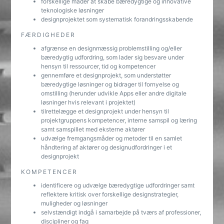
forskellige måder at skabe bæredygtige og innovative
teknologiske løsninger
designprojektet som systematisk forandringsskabende
FÆRDIGHEDER
afgrænse en designmæssig problemstilling og/eller
bæredygtig udfordring, som lader sig besvare under
hensyn til ressourcer, tid og kompetencer
gennemføre et designprojekt, som understøtter
bæredygtige løsninger og bidrager til fornyelse og
omstilling (herunder udvikle Apps eller andre digitale
løsninger hvis relevant i projektet)
tilrettelægge et designprojekt under hensyn til
projektgruppens kompetencer, interne samspil og læring
samt samspillet med eksterne aktører
udvælge fremgangsmåder og metoder til en samlet
håndtering af aktører og designudfordringer i et
designprojekt
KOMPETENCER
identificere og udvælge bæredygtige udfordringer samt
reflektere kritisk over forskellige designstrategier,
muligheder og løsninger
selvstændigt indgå i samarbejde på tværs af professioner,
discipliner og fag