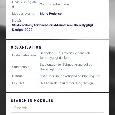
Undervisningsste
Campus København
d
Modulansvarlig
Signe Pedersen
Indgår i
Studieordning for bacheloruddannelsen i Bæredygtigt
Design, 2023
ORGANISATION
Bachelor (BSc) i teknisk videnskab
Uddannelsesejer
(bæredygtigt design)
Studienævn for Teknoantropologi og
Studienævn
Bæredygtigt Design
Institut
Institut for Bæredygtighed og Planlægning
Fakultet
Det Teknisk Fakultet for IT og Design
SEARCH IN MODULES