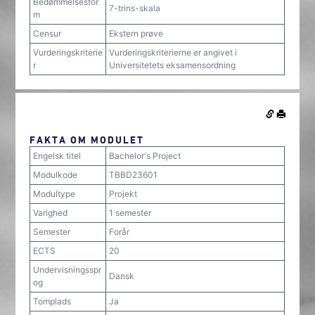
Bedømmelsesfor
7-trins-skala
m
Censur
Ekstern prøve
Vurderingskriterie
Vurderingskriterierne er angivet i
r
Universitetets eksamensordning
FAKTA OM MODULET
Engelsk titel
Bachelor's Project
Modulkode
TBBD23601
Modultype
Projekt
Varighed
1 semester
Semester
Forår
ECTS
20
Undervisningsspr
Dansk
og
Tomplads
Ja