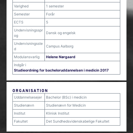
Varighed
1 semester
Semester
Forår
ECTS
5
Undervisningsspr
Dansk og engelsk
og
Undervisningsste
Campus Aalborg
d
Modulansvarlig
Helene Nørgaard
Indgår i
Studieordning for bacheloruddannelsen i medicin 2017
ORGANISATION
Uddannelsesejer
Bachelor (BSc) i medicin
Studienævn
Studienævn for Medicin
Institut
Klinisk Institut
Fakultet
Det Sundhedsvidenskabelige Fakultet