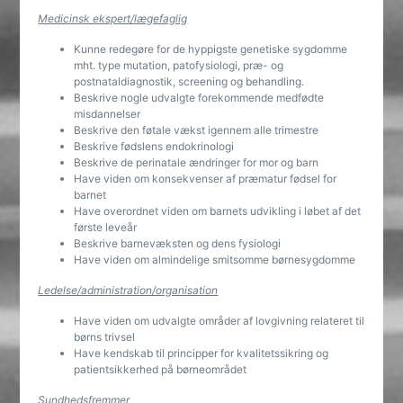
Medicinsk ekspert/lægefaglig
Kunne redegøre for de hyppigste genetiske sygdomme
mht. type mutation, patofysiologi, præ- og
postnataldiagnostik, screening og behandling.
Beskrive nogle udvalgte forekommende medfødte
misdannelser
Beskrive den føtale vækst igennem alle trimestre
Beskrive fødslens endokrinologi
Beskrive de perinatale ændringer for mor og barn
Have viden om konsekvenser af præmatur fødsel for
barnet
Have overordnet viden om barnets udvikling i løbet af det
første leveår
Beskrive barnevæksten og dens fysiologi
Have viden om almindelige smitsomme børnesygdomme
Ledelse/administration/organisation
Have viden om udvalgte områder af lovgivning relateret til
børns trivsel
Have kendskab til principper for kvalitetssikring og
patientsikkerhed på børneområdet
Sundhedsfremmer