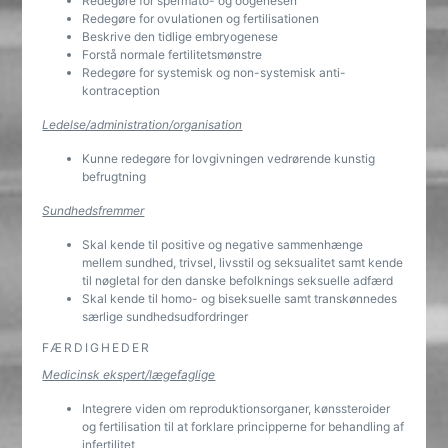
Redegøre for spermato- og oogenesen
Redegøre for ovulationen og fertilisationen
Beskrive den tidlige embryogenese
Forstå normale fertilitetsmønstre
Redegøre for systemisk og non-systemisk anti-
kontraception
Ledelse/administration/organisation
Kunne redegøre for lovgivningen vedrørende kunstig
befrugtning
Sundhedsfremmer
Skal kende til positive og negative sammenhænge
mellem sundhed, trivsel, livsstil og seksualitet samt kende
til nøgletal for den danske befolknings seksuelle adfærd
Skal kende til homo- og biseksuelle samt transkønnedes
særlige sundhedsudfordringer
FÆRDIGHEDER
Medicinsk ekspert/lægefaglige
Integrere viden om reproduktionsorganer, kønssteroider
og fertilisation til at forklare principperne for behandling af
infertilitet