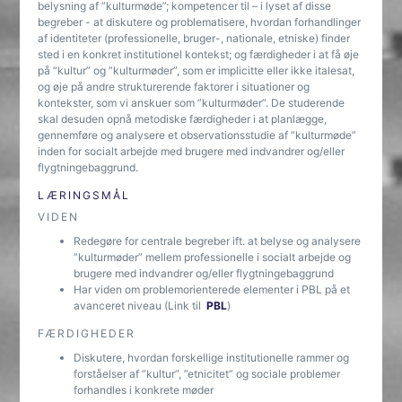
belysning af ”kulturmøde”; kompetencer til – i lyset af disse
begreber - at diskutere og problematisere, hvordan forhandlinger
af identiteter (professionelle, bruger-, nationale, etniske) finder
sted i en konkret institutionel kontekst; og færdigheder i at få øje
på ”kultur” og ”kulturmøder”, som er implicitte eller ikke italesat,
og øje på andre strukturerende faktorer i situationer og
kontekster, som vi anskuer som ”kulturmøder”. De studerende
skal desuden opnå metodiske færdigheder i at planlægge,
gennemføre og analysere et observationsstudie af ”kulturmøde”
inden for socialt arbejde med brugere med indvandrer og/eller
flygtningebaggrund.
LÆRINGSMÅL
VIDEN
Redegøre for centrale begreber ift. at belyse og analysere
”kulturmøder” mellem professionelle i socialt arbejde og
brugere med indvandrer og/eller flygtningebaggrund
Har viden om problemorienterede elementer i PBL på et
avanceret niveau (Link til
PBL
)
FÆRDIGHEDER
Diskutere, hvordan forskellige institutionelle rammer og
forståelser af ”kultur”, ”etnicitet” og sociale problemer
forhandles i konkrete møder