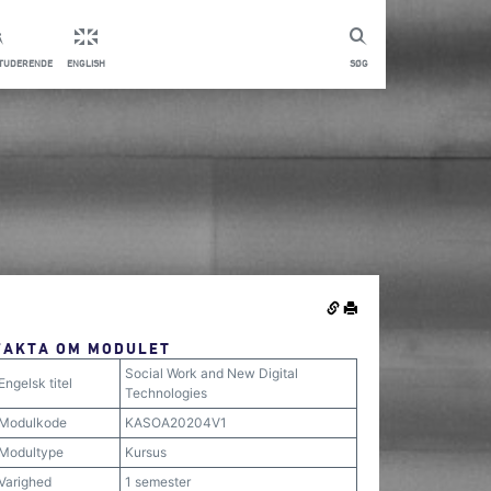
STUDERENDE
ENGLISH
SØG
FAKTA OM MODULET
Social Work and New Digital
Engelsk titel
Technologies
Modulkode
KASOA20204V1
Modultype
Kursus
Varighed
1 semester