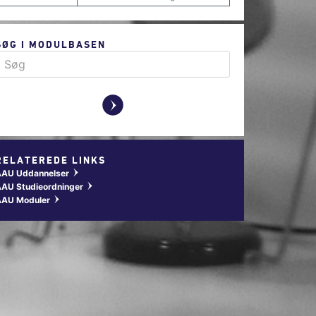
SØG I MODULBASEN
y
RELATEREDE LINKS
AAU Uddannelser
w
AU Studieordninger
w
AAU Moduler
w