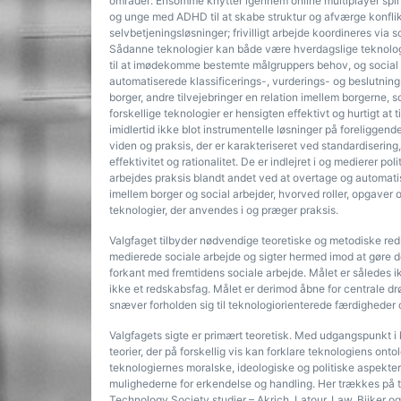
områder: Ensomme knytter igennem online multiplayer spil 
og unge med ADHD til at skabe struktur og afværge konflikt
selvbetjeningsløsninger; frivilligt arbejde koordineres via 
Sådanne teknologier kan både være hverdagslige teknologier
til at imødekomme bestemte målgruppers behov, og social a
automatiserede klassificerings-, vurderings- og beslutnin
borger, andre tilvejebringer en relation imellem borgerne, s
forskellige teknologier er hensigten effektivt og hurtigt at
imidlertid ikke blot instrumentelle løsninger på foreliggen
viden og praksis, der er karakteriseret ved standardisering,
effektivitet og rationalitet. De er indlejret i og medierer po
arbejdes praksis blandt andet ved at overtage og automatis
imellem borger og social arbejder, hvorved roller, opgaver 
teknologier, der anvendes i og præger praksis.
Valgfaget tilbyder nødvendige teoretiske og metodiske redska
medierede sociale arbejde og sigter hermed imod at gøre de
forkant med fremtidens sociale arbejde. Målet er således i
ikke et redskabsfag. Målet er derimod åbne for centrale drø
snæver forholden sig til teknologiorienterede færdigheder
Valgfagets sigte er primært teoretisk. Med udgangspunkt i 
teorier, der på forskellig vis kan forklare teknologiens onto
teknologiernes moralske, ideologiske og politiske aspekter
mulighederne for erkendelse og handling. Her trækkes på t
Technology Society studier – Akrich, Latour, Law, Bijker o