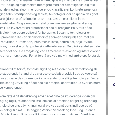
sociale bånd; bostøtte gives online; apps og smartphones hjælper børn
er; ledige og sygemeldte interagere med det offentlige via digitale
sociale medier, algoritmer vurderer og klassificerer konkrete sager osv.
, f.eks. smartphones og tablets, teknologier, der er specialdesignet
rbejderes professionelle redskaber, f.eks. mere eller mindre
gsredskaber. Nogle medierer relationen imellem sagsbehandler og
om ikke involverer en professionel social arbejder. På tværs af de
 tilvejebringe bedre velfærd for borgerne. Sådanne teknologier er
de problemer. De kan derimod forstås som en særlig relation imellem
 reduktion, automation, instrumentalisme, neutralitet, objektivitet,
litiske, moralske og fagprofessionelle interesser. De påvirker det sociale
erer det sociale arbejde og ved at mediere relationen og interaktionen
og ansvar forskydes. For at forstå praksis må vi med andre ord forstå de
ber til at forstå, forholde sig til og reflekterer over det teknologisk
 studerende i stand til at analysere socialt arbejde i dag og være på
kke at træne de studerende i at anvende forskellige teknologier. Det er
ftelser og udvikling af det sociale arbejde, der rækker ud over en mere
 og kompetencer.
konkrete digitale teknologier vil faget give de studerende viden om
logi og logik, relationerne imellem social arbejder, borger og teknologi,
, teknologiens påvirkning i og af praksis samt dens indflydelse på
eknologi filosofi – Heidegger, Winner, Verbeek og Ihde – og Science
g Pinch. Faget vil således ikke kun præsentere analyser af nutidige