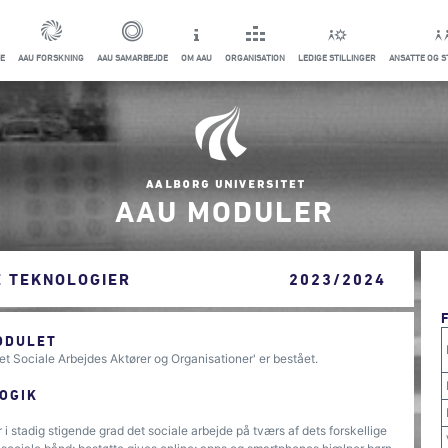
E
AAU FORSKNING
AAU SAMARBEJDE
OM AAU
ORGANISATION
LEDIGE STILLINGER
ANSATTE OG 
AAU MODULER
E TEKNOLOGIER
2023/2024
ODULET
et Sociale Arbejdes Aktører og Organisationer' er bestået.
OGIK
i stadig stigende grad det sociale arbejde på tværs af dets forskellige