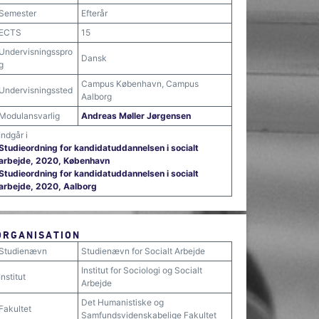
Semester
Efterår
ECTS
15
Undervisningsspro
Dansk
g
Campus København, Campus
Undervisningssted
Aalborg
Modulansvarlig
Andreas Møller Jørgensen
Indgår i
Studieordning for kandidatuddannelsen i socialt
arbejde, 2020, København
Studieordning for kandidatuddannelsen i socialt
arbejde, 2020, Aalborg
ORGANISATION
Studienævn
Studienævn for Socialt Arbejde
Institut for Sociologi og Socialt
Institut
Arbejde
Det Humanistiske og
Fakultet
Samfundsvidenskabelige Fakultet