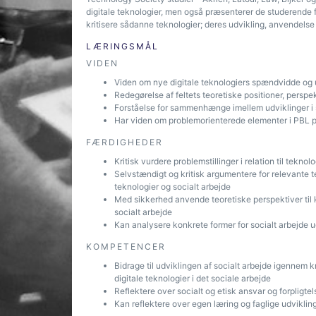
digitale teknologier, men også præsenterer de studerende for
kritisere sådanne teknologier; deres udvikling, anvendelse 
LÆRINGSMÅL
VIDEN
Viden om nye digitale teknologiers spændvidde og u
Redegørelse af feltets teoretiske positioner, perspe
Forståelse for sammenhænge imellem udviklinger i 
Har viden om problemorienterede elementer i PBL på
FÆRDIGHEDER
Kritisk vurdere problemstillinger i relation til teknolo
Selvstændigt og kritisk argumentere for relevante te
teknologier og socialt arbejde
Med sikkerhed anvende teoretiske perspektiver til kr
socialt arbejde
Kan analysere konkrete former for socialt arbejde u
KOMPETENCER
Bidrage til udviklingen af socialt arbejde igennem k
digitale teknologier i det sociale arbejde
Reflektere over socialt og etisk ansvar og forpligtel
Kan reflektere over egen læring og faglige udvikling