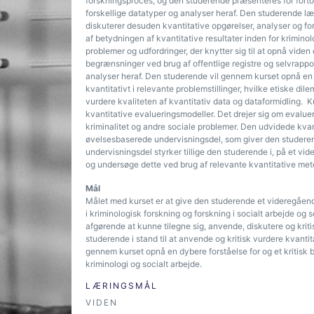
forskningsproces, og den studerende præsenteres for forto
forskellige datatyper og analyser heraf. Den studerende lære
diskuterer desuden kvantitative opgørelser, analyser og fo
af betydningen af kvantitative resultater inden for krimino
problemer og udfordringer, der knytter sig til at opnå viden
begrænsninger ved brug af offentlige registre og selvrapp
analyser heraf. Den studerende vil gennem kurset opnå en d
kvantitativt i relevante problemstillinger, hvilke etiske 
vurdere kvaliteten af kvantitativ data og dataformidling. 
kvantitative evalueringsmodeller. Det drejer sig om evalue
kriminalitet og andre sociale problemer. Den udvidede kvan
øvelsesbaserede undervisningsdel, som giver den studeren
undervisningsdel styrker tillige den studerende i, på et vi
og undersøge dette ved brug af relevante kvantitative metod
Mål
Målet med kurset er at give den studerende et videregåend
i kriminologisk forskning og forskning i socialt arbejde og 
afgørende at kunne tilegne sig, anvende, diskutere og kriti
studerende i stand til at anvende og kritisk vurdere kvantit
gennem kurset opnå en dybere forståelse for og et kritisk b
kriminologi og socialt arbejde.
LÆRINGSMÅL
VIDEN