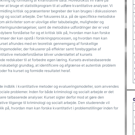
lkning og formidling af kvantitative data. Hovedfokus vil være på
r at bruge et statistikprogram til at udføre kvantitative analyser. Vi
rmidling kritisk og præsenterer begreber der kan bruges i diskussionen
logi og socialt arbejde. Der fokuseres bl.a. på de specifikke metodiske
 om aktiviteter som er ulovlige eller tabubelagte, muligheder og
orteringsundersøgelser, samt de metodiske udfordringer der er ved
ybere forståelse for og et kritisk blik på, hvordan man kan forske
dilemmaer der kan opstå i forskningsprocessen, og hvordan man kan
Kurset afrundes med en teoretisk gennemgang af forskellige
ringsmodeller, der fokuserer på effekter samt forebyggelse af
titative metodeforståelse bliver understøttet af kursets
de redskaber til at forbedre egen læring. Kursets øvelsesbaserede
denskabeligt grundlag, at identificere og afgrænse et autentisk problem
er fra kurset og formidle resultatet heraf.
e indblik i kvantitative metoder og evalueringsmodeller, som anvendes
sociale problemer. Inden for både kriminologi og socialt arbejde er det
sere talbaserede analyser. Kurset sigter derfor mod at gøre den
ative tilgange til kriminologi og socialt arbejde. Den studerende vil
lik på, hvordan man kan forske kvantitativt i problemstillinger inden for