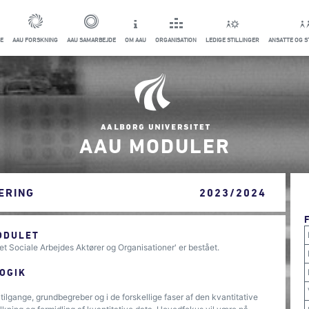
E
AAU FORSKNING
AAU SAMARBEJDE
OM AAU
ORGANISATION
LEDIGE STILLINGER
ANSATTE OG 
AAU MODULER
ERING
2023/2024
ODULET
et Sociale Arbejdes Aktører og Organisationer' er bestået.
OGIK
ilgange, grundbegreber og i de forskellige faser af den kvantitative