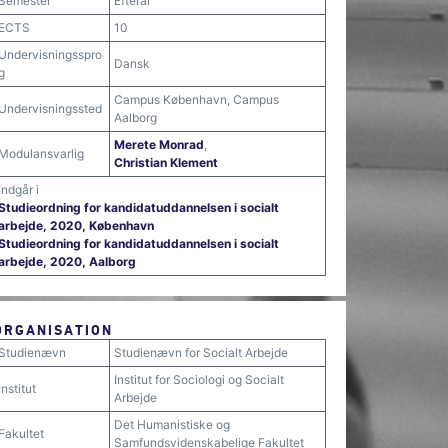
Semester
Efterår
ECTS
10
Undervisningsspro
Dansk
g
Campus København, Campus
Undervisningssted
Aalborg
Merete Monrad
,
Modulansvarlig
Christian Klement
Indgår i
Studieordning for kandidatuddannelsen i socialt
arbejde, 2020, København
Studieordning for kandidatuddannelsen i socialt
arbejde, 2020, Aalborg
ORGANISATION
Studienævn
Studienævn for Socialt Arbejde
Institut for Sociologi og Socialt
Institut
Arbejde
Det Humanistiske og
Fakultet
Samfundsvidenskabelige Fakultet