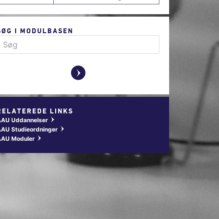
SØG I MODULBASEN
y
RELATEREDE LINKS
AAU Uddannelser
w
AU Studieordninger
w
AAU Moduler
w