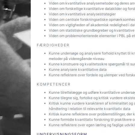
Viden om kvantitative analysemetoder og deres a
Viden om forskellige kvantitative datakilder og f
Viden om kvantitative analysestrategier
Viden om centrale forskningsetiske opmærksomhe
Viden om vigtigheden af akademisk redelighed i dat
Viden om statistiske grundbegreber og kvantitative
Viden om problemorienterede elementer i PBL på et 
FÆRDIGHEDER
Kunne undersøge og analysere forhold knyttet til kr
metoder på videregående niveau
Kunne konstruere og kvalitetssikre spørgsmål til s
Kunne analysere kvantitative data
Kunne reflektere over fordele og ulemper ved forskel
KOMPETENCER
Kunne tilrettelægge og udføre kvantitative undersø
Kunne tilegne sig, fortolke og kritisk vurdere eksi
Kritisk kunne vurdere karakteren af kriminalitet og
håndtering i relation til relevante kvantitativ data
Kritisk kunne reflektere over problemstillinger, der 
Kunne formidle kvantitativ forskning til praktikere 
Kunne reflektere over egen læring og faglige udvikl
UNDERVISNINGSFORM