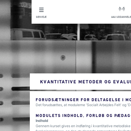
GENVEJE
AAU UDDANNELS
KVANTITATIVE METODER OG EVALU
FORUDSÆTNINGER FOR DELTAGELSE I M
Det forudsættes, at modulerne 'Socialt Arbejdes Felt' og 'D
MODULETS INDHOLD, FORLØB OG PÆDAG
Indhold
Gennem kurset gives en indføring i kvantitative metodiske t