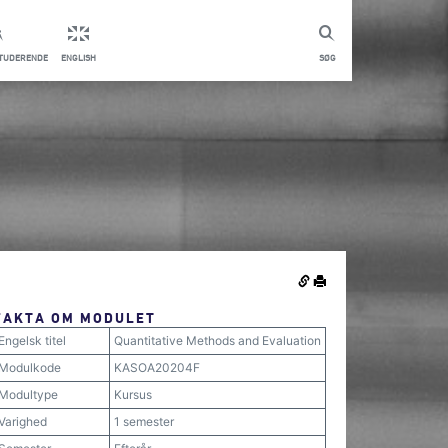
STUDERENDE
ENGLISH
SØG
FAKTA OM MODULET
Engelsk titel
Quantitative Methods and Evaluation
Modulkode
KASOA20204F
Modultype
Kursus
Varighed
1 semester