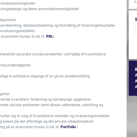
nvendelsesmuligheder
orskningsdesign og deres anvendelsesmuligheder
dspunkter
aindsamling, databearbejdning og formidling af forskningsresultater
 evalueringsmodeller
avanceret niveau (Link til
PBL
)
iminalitet og andre sociale problemer ved hjælp af kvantitative
urveyundersøgelser
lige kvantitative tilgange til en given problemstilling
A
gelser
sterende kvantitativ forskning og talmæssige opgørelser
 andre sociale problemer samt disses udbredelse, udvikling og
knytter sig til valg af kvantitative metoder og evalueringsmodeller
og ledere på det offentlige og det private arbejdsmarked
ing på et avanceret niveau (Link til
Portfolio
)