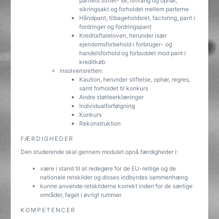
pantets stiftel- se, omfang og ophør,
sikringsakt og forholdet mellem parterne
Håndpant, tilbageholdsret, factoring, pant i
fordringer og fordringspant
Kreditaftaleloven, herunder især
ejendomsforbehold i forbruger- og
handelsforhold og forbuddet mod pant i
kreditkøb
insolvensretten:
Kaution, herunder stiftelse, ophør, regres,
samt forholdet til konkurs
Andre støtteerklæringer
Individualforfølgning
Konkurs
Rekonstruktion
FÆRDIGHEDER
Den studerende skal gennem modulet opnå færdigheder i:
være i stand til at redegøre for de EU-retlige og de
nationale retskilder og disses indbyrdes sammenhæng.
kunne anvende retskilderne korrekt inden for de særlige
områder, faget i øvrigt rummer.
KOMPETENCER