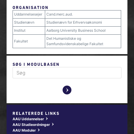
ORGANISATION
Uddannelsesejer
Cand.merc.aud.
Studienævn
Studienævn for Erhvervsøkonomi
Institut
Aalborg University Business School
Det Humanistiske og
Fakultet
Samfundsvidenskabelige Fakultet
SØG I MODULBASEN
y
RELATEREDE LINKS
AAU Uddannelser
w
AAU Studieordninger
w
AAU Moduler
w