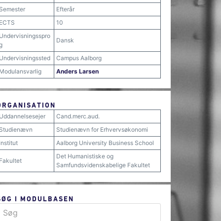
Semester
Efterår
ECTS
10
Undervisningsspro
Dansk
g
Undervisningssted
Campus Aalborg
Modulansvarlig
Anders Larsen
ORGANISATION
Uddannelsesejer
Cand.merc.aud.
Studienævn
Studienævn for Erhvervsøkonomi
Institut
Aalborg University Business School
Det Humanistiske og
Fakultet
Samfundsvidenskabelige Fakultet
SØG I MODULBASEN