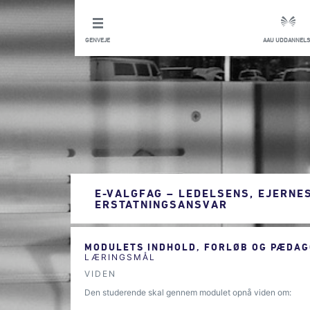
GENVEJE
AAU UDDANNELS
E-VALGFAG – LEDELSENS, EJERNE
ERSTATNINGSANSVAR
MODULETS INDHOLD, FORLØB OG PÆDAG
LÆRINGSMÅL
VIDEN
Den studerende skal gennem modulet opnå viden om: