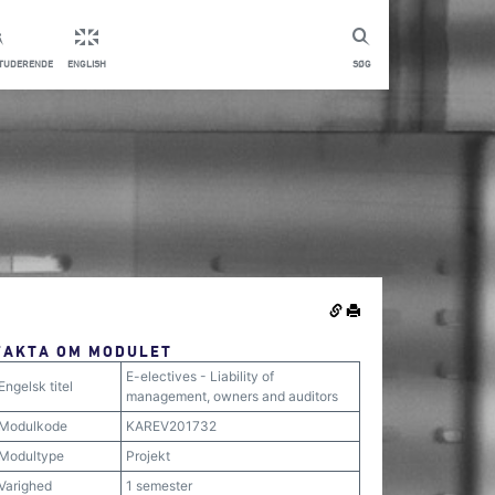
STUDERENDE
ENGLISH
SØG
FAKTA OM MODULET
E-electives - Liability of
Engelsk titel
management, owners and auditors
Modulkode
KAREV201732
Modultype
Projekt
Varighed
1 semester