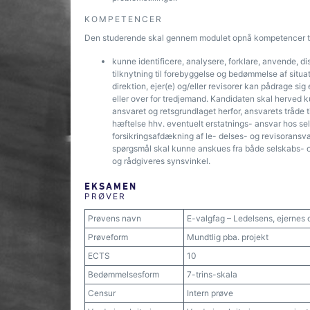
KOMPETENCER
Den studerende skal gennem modulet opnå kompetencer ti
kunne identificere, analysere, forklare, anvende, d
tilknytning til forebyggelse og bedømmelse af situat
direktion, ejer(e) og/eller revisorer kan pådrage sig
eller over for tredjemand. Kandidaten skal herved 
ansvaret og retsgrundlaget herfor, ansvarets tråde 
hæftelse hhv. eventuelt erstatnings- ansvar hos s
forsikringsafdækning af le- delses- og revisoransvar
spørgsmål skal kunne anskues fra både selskabs-
og rådgiveres synsvinkel.
EKSAMEN
PRØVER
Prøvens navn
E-valgfag – Ledelsens, ejernes 
Prøveform
Mundtlig pba. projekt
ECTS
10
Bedømmelsesform
7-trins-skala
Censur
Intern prøve