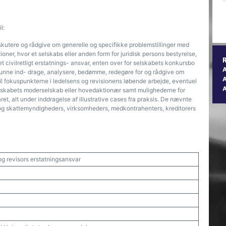
l:
iskutere og rådgive om generelle og specifikke problemstillinger med
ioner, hvor et selskabs eller anden form for juridisk persons bestyrelse,
 et civilretligt erstatnings- ansvar, enten over for selskabets konkursbo
kunne ind- drage, analysere, bedømme, redegøre for og rådgive om
A
til fokuspunkterne i ledelsens og revisionens løbende arbejde, eventuel
elskabets moderselskab eller hovedaktionær samt mulighederne for
et, alt under inddragelse af illustrative cases fra praksis. De nævnte
 og skattemyndigheders, virksomheders, medkontrahenters, kreditorers
og revisors erstatningsansvar