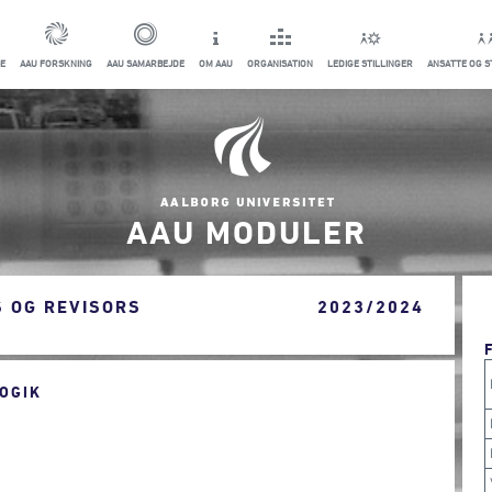
E
AAU FORSKNING
AAU SAMARBEJDE
OM AAU
ORGANISATION
LEDIGE STILLINGER
ANSATTE OG 
AAU MODULER
S OG REVISORS
2023/2024
OGIK