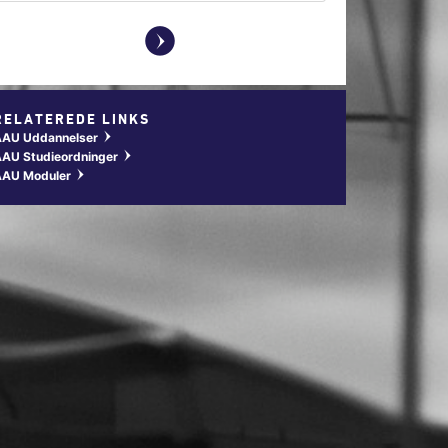
y
RELATEREDE LINKS
AAU Uddannelser
w
AU Studieordninger
w
AAU Moduler
w