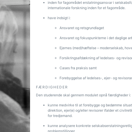
inden for fagområdet erstatningsansvar i selskabsfo
internationale forskning inden for et fagområde.
have indsigt i:
Ansvaret og retsgrundlaget
Ansvaret og fokuspunkterne i det daglige ar
Ejernes (med)hæftelse – moderselskab, hov
Forsikringsafdækning af ledelses- og reviso
Cases fra praksis samt
Forebyggelse af ledelses-, ejer- og revisor
FÆRDIGHEDER
Den studerende skal gennem modulet opnå færdigheder i:
kunne medvirke til at forebygge og bedømme situatio
direktion, ejer(e) og/eller revisorer ifalder et civil
for tredjemand.
kunne analysere konkrete selskabserstatningsretlige 
problemstillinger.