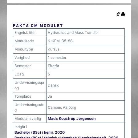
FAKTA OM MODULET
Engelsk titel
Hydraulics and Mass Transfer
Modulkode
K-KEM-B5-58
Modultype
Kursus
Varighed
1 semester
Semester
Efterår
ECTS
5
Undervisningsspr
Dansk
og
Tomplads
Ja
Undervisningsste
Campus Aalborg
d
Modulansvarlig
Mads Koustrup Jørgensen
Indgår i
Bachelor (BSc) i kemi, 2020
Bachelor (BSc) i teknisk videnskab (kemiteknologi), 2020