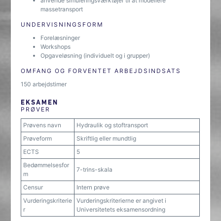
anvende simuleringsværktøjer til at modellere
massetransport
UNDERVISNINGSFORM
Forelæsninger
Workshops
Opgaveløsning (individuelt og i grupper)
OMFANG OG FORVENTET ARBEJDSINDSATS
150 arbejdstimer
EKSAMEN
PRØVER
Prøvens navn
Hydraulik og stoftransport
Prøveform
Skriftlig eller mundtlig
ECTS
5
Bedømmelsesfor
7-trins-skala
m
Censur
Intern prøve
Vurderingskriterie
Vurderingskriterierne er angivet i
r
Universitetets eksamensordning