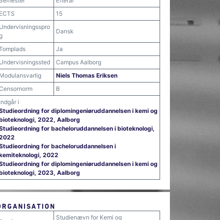
Semester
Efterår
ECTS
15
Undervisningsspro
Dansk
g
Tomplads
Ja
Undervisningssted
Campus Aalborg
Modulansvarlig
Niels Thomas Eriksen
Censornorm
B
Indgår i
Studieordning for diplomingeniøruddannelsen i kemi og
bioteknologi, 2022, Aalborg
Studieordning for bacheloruddannelsen i bioteknologi,
2022
Studieordning for bacheloruddannelsen i
kemiteknologi, 2022
Studieordning for diplomingeniøruddannelsen i kemi og
bioteknologi, 2023, Aalborg
ORGANISATION
Studienævn for Kemi og