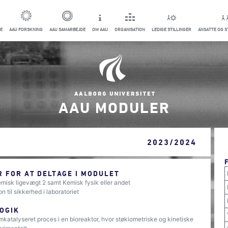
E
AAU FORSKNING
AAU SAMARBEJDE
OM AAU
ORGANISATION
LEDIGE STILLINGER
ANSATTE OG 
AAU MODULER
2023/2024
 FOR AT DELTAGE I MODULET
misk ligevægt 2 samt Kemisk fysik eller andet
 til sikkerhed i laboratoriet
OGIK
katalyseret proces i en bioreaktor, hvor støkiometriske og kinetiske