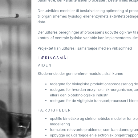
parametre, der karakteriserer processen, bestemmes ekspe
Der udvikles modeller til beskrivelse og optimering af pro
til organismernes fysiologi eller enzymets aktivitetsbeti
data.
Der udføres beregninger af processens udbytte og krav til r
kontrol af centrale fysiske variable kan implementeres, sim
Projektet kan udføres i samarbejde med en virksomhed
LÆRINGSMÅL
VIDEN
Studerende, der gennemfører modulet, skal kunne
redegøre for biologiske produktionsprocesser og de
redegøre for hvordan enzymer, mikroorganismer, cell
eller i den bioteknologiske industri
redegøre for de vigtigtste transportprocesser i bio
FÆRDIGHEDER
opstille kinetiske og støkiometriske modeller for b
modellering
formulere relevante problemer, som kan danne grund
opbygge og udarbejde en elektronisk projektrapport 