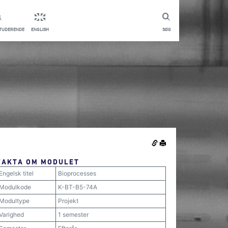
STUDERENDE
ENGLISH
SØG
FAKTA OM MODULET
Engelsk titel
Bioprocesses
Modulkode
K-BT-B5-74A
Modultype
Projekt
Varighed
1 semester