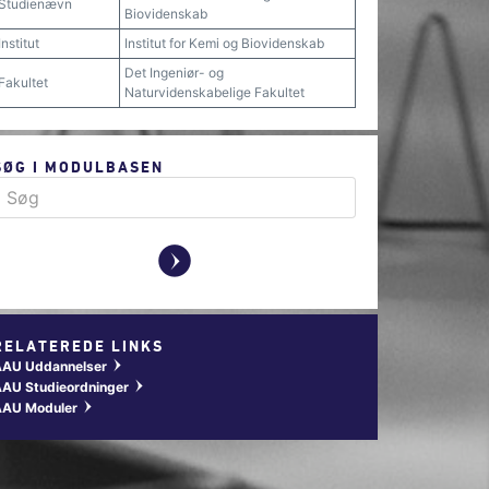
Studienævn
Biovidenskab
Institut
Institut for Kemi og Biovidenskab
Det Ingeniør- og
Fakultet
Naturvidenskabelige Fakultet
SØG I MODULBASEN
y
RELATEREDE LINKS
AAU Uddannelser
w
AU Studieordninger
w
AAU Moduler
w