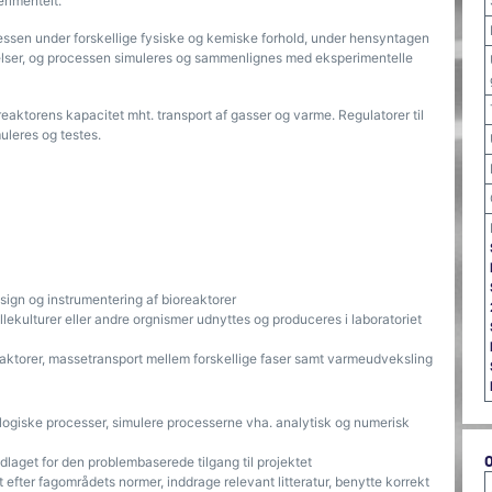
rimentelt.
cessen under forskellige fysiske og kemiske forhold, under hensyntagen
ngelser, og processen simuleres og sammenlignes med eksperimentelle
eaktorens kapacitet mht. transport af gasser og varme. Regulatorer til
uleres og testes.
sign og instrumentering af bioreaktorer
ekulturer eller andre orgnismer udnyttes og produceres i laboratoriet
reaktorer, massetransport mellem forskellige faser samt varmeudveksling
iologiske processer, simulere processerne vha. analytisk og numerisk
laget for den problembaserede tilgang til projektet
efter fagområdets normer, inddrage relevant litteratur, benytte korrekt