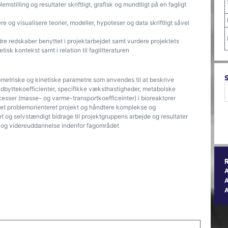
mstilling og resultater skriftligt, grafisk og mundtligt på en fagligt
e og visualisere teorier, modeller, hypoteser og data skriftligt såvel
dre redskaber benyttet i projektarbejdet samt vurdere projektets
etisk kontekst samt i relation til faglitteraturen
metriske og kinetiske parametre som anvendes til at beskrive
 udbyttekoefficienter, specifikke væksthastigheder, metabolske
ocesser (masse- og varme-transportkoefficeinter) i bioreaktorer
 et problemorienteret projekt og håndtere komplekse og
 og selvstændigt bidrage til projektgruppens arbejde og resultater
ng og videreuddannelse indenfor fagområdet
A