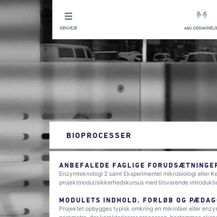
GENVEJE
AAU UDDANNELS
BIOPROCESSER
ANBEFALEDE FAGLIGE FORUDSÆTNINGER
Enzymteknologi 2 samt Eksperimentel mikrobiologi eller Ke
projektmodul/sikkerhedskursus med tilsvarende introduktion
MODULETS INDHOLD, FORLØB OG PÆDAG
Projektet opbygges typisk omkring en mikrobiel eller enzym