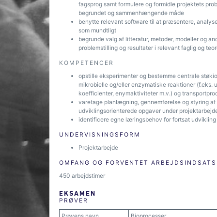
fagsprog samt formulere og formidle projektets proble
begrundet og sammenhængende måde
benytte relevant software til at præsentere, analyser
som mundtligt
begrunde valg af litteratur, metoder, modeller og an
problemstilling og resultater i relevant faglig og teor
KOMPETENCER
opstille eksperimenter og bestemme centrale støkio
mikrobielle og/eller enzymatiske reaktioner (f.eks.
koefficienter, enymaktiviteter m.v.) og transportpr
varetage planlægning, gennemførelse og styring af
udviklingsorienterede opgaver under projektarbejdet
identificere egne læringsbehov for fortsat udvikli
UNDERVISNINGSFORM
Projektarbejde
OMFANG OG FORVENTET ARBEJDSINDSATS
450 arbejdstimer
EKSAMEN
PRØVER
Prøvens navn
Bioprocesser