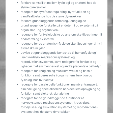
forklare samspillet mellem fysiologi og anatomi hos de
større dyrerækker
redegøre for syre/baseregulering, nyrefunktion og
vand/saltbalance hos de større dyrerækker
forklare grundlæggende termoregulering og de
grundlæggende forskelle på endotermi og eksotermi på
organisme- og organniveau
redegøre for for fysiologiske og anatomiske tilpasninger til
endotermi og eksotermi
redegøre for de anatomisk-fysiologiske tilpasninger til liv i
akvatiske miljøer
udvise et grundlæggende kendskab til humanfysiologi,
især kredsløb, respirationssystemet og
reproduktionssystemet, samt redegøre for forskelle og
ligheder mellem mennesket og andre placentale pattedyr
redegøre for knoglers og musklers vækst og basale
funktion samt deres rolle i organismens funktion og
fysiologi hos hvirveldyr
redegøre for basale cellefunktioner, membrantransport,
almindelige og specialiserede nervecellers opbygning og
funktion samt elektrisk signalering
redegøre for de grundlæggende funktioner af
nervesystemet, respirationssystemet, kredsløbet,
fordøjelses- og ekskretionssystemet og reproduktions-
systemet hos de større dyrerækker