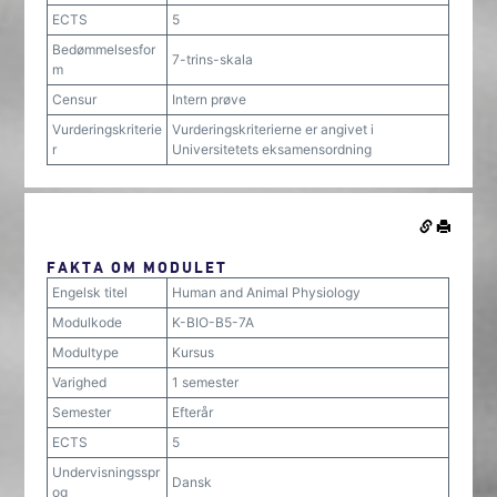
ECTS
5
Bedømmelsesfor
7-trins-skala
m
Censur
Intern prøve
Vurderingskriterie
Vurderingskriterierne er angivet i
r
Universitetets eksamensordning
FAKTA OM MODULET
Engelsk titel
Human and Animal Physiology
Modulkode
K-BIO-B5-7A
Modultype
Kursus
Varighed
1 semester
Semester
Efterår
ECTS
5
Undervisningsspr
Dansk
og