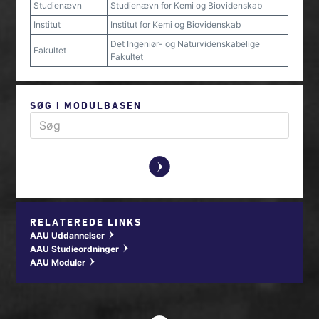
Studienævn
Studienævn for Kemi og Biovidenskab
Institut
Institut for Kemi og Biovidenskab
Det Ingeniør- og Naturvidenskabelige
Fakultet
Fakultet
SØG I MODULBASEN
y
RELATEREDE LINKS
AAU Uddannelser
w
AAU Studieordninger
w
AAU Moduler
w