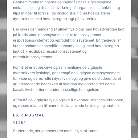
Gennem forelæsningerne gennemgås basale fysiologiske
mekanismer, og disses indvirkning på organismens funktion og
tilpasninger til forskellige økologiske nicher hos de større
dyrerækker, med hovedvægten lagt på hvirveldyr.
Der gives gennemgang af almen fysiologi med hovedvægten lagt
på kredsløbet, nervesystemet, ekskretionssystemet,
respirationssystemet og reproduktionssystemet. En tredjedel af
kurset omhandler specifikt humanfysiologi med hovedvægten
lagt på kredsløbet, respirationssystemet og
reproduktionssystemet.
Formålet er at beskrive og sammenligne de vigtigste
dyrerækkers fysiologi, gennemgå de vigtigste organsystemers
funktion og deres rolle i dyrs fysiologi, og give de studerende et
grundlæggende kendskab til hvordan dyr opretholder deres
basale livsfunktioner under forskellige betingelser.
At forstå de vigtigste fysiologiske funktioner i menneskekroppen,
og disses relation til menneskets samlede fysiologi og anatomi.
LÆRINGSMÅL
VIDEN
Studerende, der gennemfører modulet, skal kunne