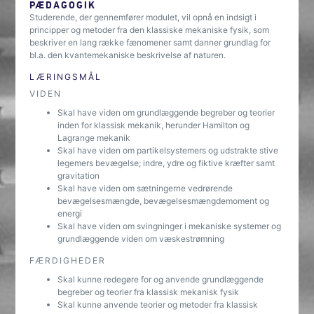
PÆDAGOGIK
Studerende, der gennemfører modulet, vil opnå en indsigt i
principper og metoder fra den klassiske mekaniske fysik, som
beskriver en lang række fænomener samt danner grundlag for
bl.a. den kvantemekaniske beskrivelse af naturen.
LÆRINGSMÅL
VIDEN
Skal have viden om grundlæggende begreber og teorier
inden for klassisk mekanik, herunder Hamilton og
Lagrange mekanik
Skal have viden om partikelsystemers og udstrakte stive
legemers bevægelse; indre, ydre og fiktive kræfter samt
gravitation
Skal have viden om sætningerne vedrørende
bevægelsesmængde, bevægelsesmængdemoment og
energi
Skal have viden om svingninger i mekaniske systemer og
grundlæggende viden om væskestrømning
FÆRDIGHEDER
Skal kunne redegøre for og anvende grundlæggende
begreber og teorier fra klassisk mekanisk fysik
Skal kunne anvende teorier og metoder fra klassisk