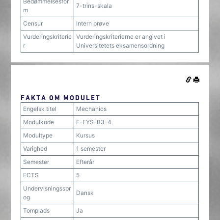
Bedømmelsesfor
7-trins-skala
m
Censur
Intern prøve
Vurderingskriterie
Vurderingskriterierne er angivet i
r
Universitetets eksamensordning
FAKTA OM MODULET
Engelsk titel
Mechanics
Modulkode
F-FYS-B3-4
Modultype
Kursus
Varighed
1 semester
Semester
Efterår
ECTS
5
Undervisningsspr
Dansk
og
Tomplads
Ja