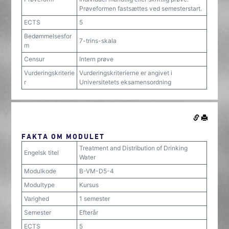
Prøveformen fastsættes ved semesterstart.
ECTS
5
Bedømmelsesfor
7-trins-skala
m
Censur
Intern prøve
Vurderingskriterie
Vurderingskriterierne er angivet i
r
Universitetets eksamensordning
FAKTA OM MODULET
Treatment and Distribution of Drinking
Engelsk titel
Water
Modulkode
B-VM-D5-4
Modultype
Kursus
Varighed
1 semester
Semester
Efterår
ECTS
5