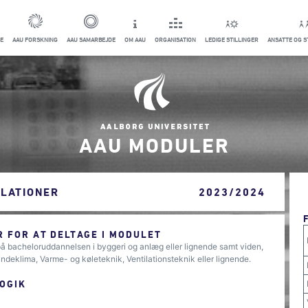
E
AAU FORSKNING
AAU SAMARBEJDE
OM AAU
ORGANISATION
LEDIGE STILLINGER
ANSATTE OG 
AAU MODULER
LLATIONER
2023/2024
 FOR AT DELTAGE I MODULET
å bacheloruddannelsen i byggeri og anlæg eller lignende samt viden,
eklima, Varme- og køleteknik, Ventilationsteknik eller lignende.
OGIK