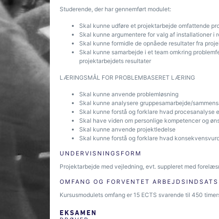
Studerende, der har gennemført modulet:
Skal kunne udføre et projektarbejde omfattende proj
Skal kunne argumentere for valg af installationer i r
Skal kunne formidle de opnåede resultater fra proje
Skal kunne samarbejde i et team omkring problemfel
projektarbejdets resultater
LÆRINGSMÅL FOR PROBLEMBASERET LÆRING
Skal kunne anvende problemløsning
Skal kunne analysere gruppesamarbejde/sammens
Skal kunne forstå og forklare hvad procesanalyse e
Skal have viden om personlige kompetencer og øn
Skal kunne anvende projektledelse
Skal kunne forstå og forklare hvad konsekvensvurd
UNDERVISNINGSFORM
Projektarbejde med vejledning, evt. suppleret med forelæs
OMFANG OG FORVENTET ARBEJDSINDSATS
Kursusmodulets omfang er 15 ECTS svarende til 450 timers
EKSAMEN