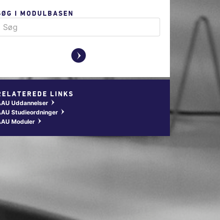
SØG I MODULBASEN
y
RELATEREDE LINKS
AAU Uddannelser
w
AU Studieordninger
w
AAU Moduler
w