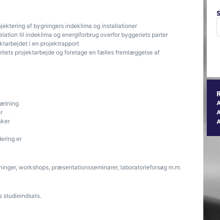
ektering af bygningers indeklima og installationer
elation til indeklima og energiforbrug overfor byggeriets parter
ktarbejdet i en projektrapport
tets projektarbejde og foretage en fælles fremlæggelse af
ætning
r
A
sker
ering er
ninger, workshops, præsentationsseminarer, laboratorieforsøg m.m.
 studieindsats.