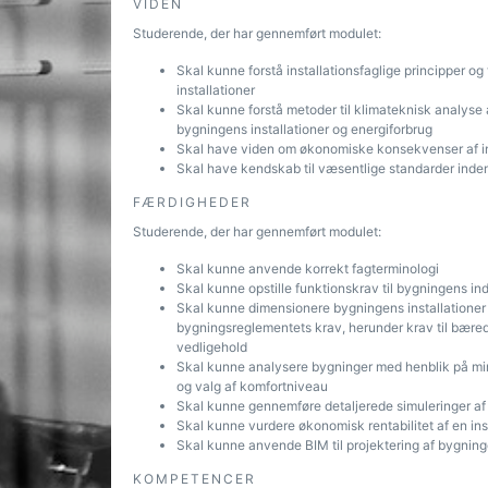
VIDEN
Studerende, der har gennemført modulet:
Skal kunne forstå installationsfaglige principper og
installationer
Skal kunne forstå metoder til klimateknisk analyse
bygningens installationer og energiforbrug
Skal have viden om økonomiske konsekvenser af in
Skal have kendskab til væsentlige standarder inden f
FÆRDIGHEDER
Studerende, der har gennemført modulet:
Skal kunne anvende korrekt fagterminologi
Skal kunne opstille funktionskrav til bygningens ind
Skal kunne dimensionere bygningens installationer u
bygningsreglementets krav, herunder krav til bæredy
vedligehold
Skal kunne analysere bygninger med henblik på mini
og valg af komfortniveau
Skal kunne gennemføre detaljerede simuleringer af
Skal kunne vurdere økonomisk rentabilitet af en ins
Skal kunne anvende BIM til projektering af bygningen
KOMPETENCER