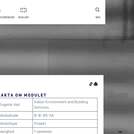
STUDERENDE
ENGLISH
SØG
FAKTA OM MODULET
Indoor Environment and Building
Engelsk titel
Services
Modulkode
B-IE-B5-5A
Modultype
Projekt
Varighed
1 semester