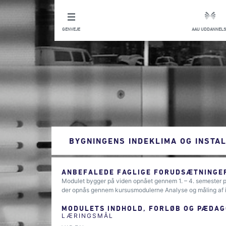
GENVEJE
AAU UDDANNELS
BYGNINGENS INDEKLIMA OG INSTA
ANBEFALEDE FAGLIGE FORUDSÆTNINGER
Modulet bygger på viden opnået gennem 1. – 4. semester p
der opnås gennem kursusmodulerne Analyse og måling af ind
MODULETS INDHOLD, FORLØB OG PÆDAG
LÆRINGSMÅL