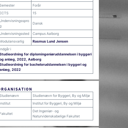
Semester
Forår
ECTS
15
Undervisningsspro
Dansk
g
Undervisningssted
Campus Aalborg
Modulansvarlig
Rasmus Lund Jensen
Indgår i
Studieordning for diplomingeniøruddannelsen i byggeri
og anlæg, 2022, Aalborg
Studieordning for bacheloruddannelsen i byggeri og
anlæg, 2022
ORGANISATION
Studienævn
Studienævn for Byggeri, By og Miljø
Institut
Institut for Byggeri, By og Miljø
Det Ingeniør- og
Fakultet
Naturvidenskabelige Fakultet