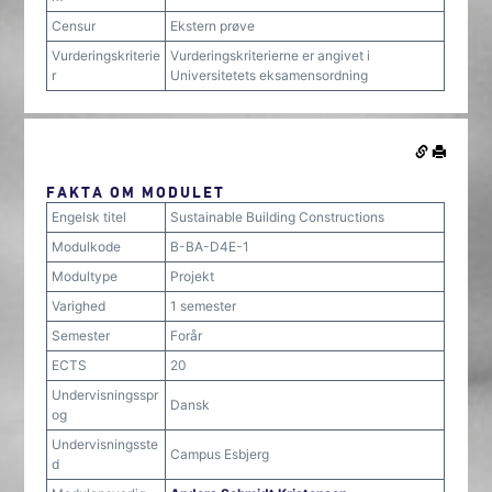
Censur
Ekstern prøve
Vurderingskriterie
Vurderingskriterierne er angivet i
r
Universitetets eksamensordning
FAKTA OM MODULET
Engelsk titel
Sustainable Building Constructions
Modulkode
B-BA-D4E-1
Modultype
Projekt
Varighed
1 semester
Semester
Forår
ECTS
20
Undervisningsspr
Dansk
og
Undervisningsste
Campus Esbjerg
d