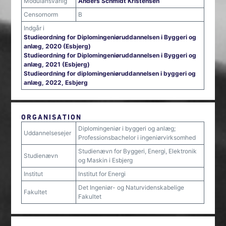
Modulansvarlig
Anders Schmidt Kristensen
Censornorm
B
Indgår i
Studieordning for Diplomingeniøruddannelsen i Byggeri og
anlæg, 2020 (Esbjerg)
Studieordning for Diplomingeniøruddannelsen i Byggeri og
anlæg, 2021 (Esbjerg)
Studieordning for diplomingeniøruddannelsen i byggeri og
anlæg, 2022, Esbjerg
ORGANISATION
Diplomingeniør i byggeri og anlæg;
Uddannelsesejer
Professionsbachelor i ingeniørvirksomhed
Studienævn for Byggeri, Energi, Elektronik
Studienævn
og Maskin i Esbjerg
Institut
Institut for Energi
Det Ingeniør- og Naturvidenskabelige
Fakultet
Fakultet