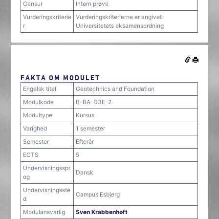
Censur
Intern prøve
Vurderingskriterie
Vurderingskriterierne er angivet i
r
Universitetets eksamensordning
FAKTA OM MODULET
Engelsk titel
Geotechnics and Foundation
Modulkode
B-BA-D3E-2
Modultype
Kursus
Varighed
1 semester
Semester
Efterår
ECTS
5
Undervisningsspr
Dansk
og
Undervisningsste
Campus Esbjerg
d
Modulansvarlig
Sven Krabbenhøft