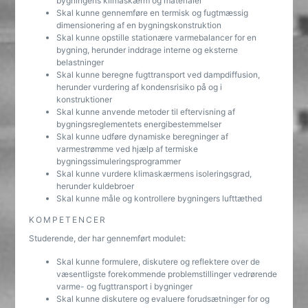
bygningens klimaskærm og materialer
Skal kunne gennemføre en termisk og fugtmæssig
dimensionering af en bygningskonstruktion
Skal kunne opstille stationære varmebalancer for en
bygning, herunder inddrage interne og eksterne
belastninger
Skal kunne beregne fugttransport ved dampdiffusion,
herunder vurdering af kondensrisiko på og i
konstruktioner
Skal kunne anvende metoder til eftervisning af
bygningsreglementets energibestemmelser
Skal kunne udføre dynamiske beregninger af
varmestrømme ved hjælp af termiske
bygningssimuleringsprogrammer
Skal kunne vurdere klimaskærmens isoleringsgrad,
herunder kuldebroer
Skal kunne måle og kontrollere bygningers lufttæthed
KOMPETENCER
Studerende, der har gennemført modulet:
Skal kunne formulere, diskutere og reflektere over de
væsentligste forekommende problemstillinger vedrørende
varme- og fugttransport i bygninger
Skal kunne diskutere og evaluere forudsætninger for og