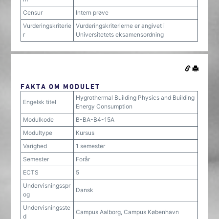
Censur
Intern prøve
Vurderingskriterie
Vurderingskriterierne er angivet i
r
Universitetets eksamensordning
FAKTA OM MODULET
Hygrothermal Building Physics and Building
Engelsk titel
Energy Consumption
Modulkode
B-BA-B4-15A
Modultype
Kursus
Varighed
1 semester
Semester
Forår
ECTS
5
Undervisningsspr
Dansk
og
Undervisningsste
Campus Aalborg, Campus København
d