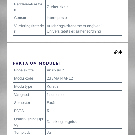
Bedømmelsesfor
7-trins-skala
m
Censur
Intern prøve
Vurderingskriterie
Vurderingskriterierne er angivet i
r
Universitetets eksamensordning
FAKTA OM MODULET
Engelsk titel
Analysis 2
Modulkode
23BMAT4ANL2
Modultype
Kursus
Varighed
1 semester
Semester
Forår
ECTS
5
Undervisningsspr
Dansk og engelsk
og
Tomplads
Ja