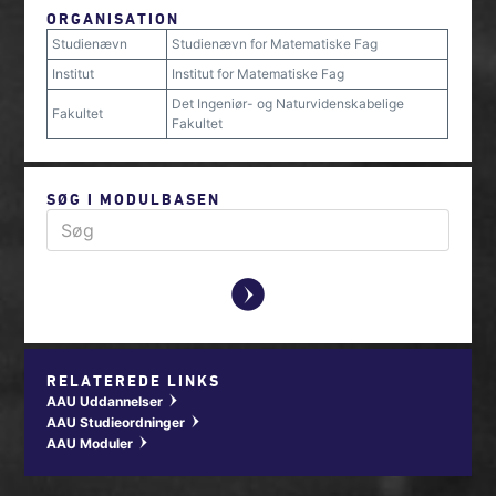
ORGANISATION
Studienævn
Studienævn for Matematiske Fag
Institut
Institut for Matematiske Fag
Det Ingeniør- og Naturvidenskabelige
Fakultet
Fakultet
SØG I MODULBASEN
y
RELATEREDE LINKS
AAU Uddannelser
w
AAU Studieordninger
w
AAU Moduler
w