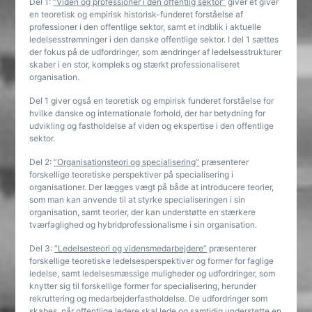
Del 1:
”Viden og professioner i den offentlig sektor”
giver et giver
en teoretisk og empirisk historisk-funderet forståelse af
professioner i den offentlige sektor, samt et indblik i aktuelle
ledelsesstrømninger i den danske offentlige sektor. I del 1 sættes
der fokus på de udfordringer, som ændringer af ledelsesstrukturer
skaber i en stor, kompleks og stærkt professionaliseret
organisation.
Del 1 giver også en teoretisk og empirisk funderet forståelse for
hvilke danske og internationale forhold, der har betydning for
udvikling og fastholdelse af viden og ekspertise i den offentlige
sektor.
Del 2:
”Organisationsteori og specialisering”
præsenterer
forskellige teoretiske perspektiver på specialisering i
organisationer. Der lægges vægt på både at introducere teorier,
som man kan anvende til at styrke specialiseringen i sin
organisation, samt teorier, der kan understøtte en stærkere
tværfaglighed og hybridprofessionalisme i sin organisation.
Del 3:
”
Ledelsesteori og vidensmedarbejdere”
præsenterer
forskellige teoretiske ledelsesperspektiver og former for faglige
ledelse, samt ledelsesmæssige muligheder og udfordringer, som
knytter sig til forskellige former for specialisering, herunder
rekruttering og medarbejderfastholdelse. De udfordringer som
skabes, når offentlige ledere skal lede og samtidig understøtte en