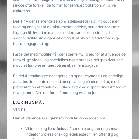
række ofte forskellige former for serviceproduktion, vil blive
diskuteret.
Del 4: ”Vidensanvendelse som ledelsesredskab” introducerer
teori og analyser af datainformeret ledelse, herunder konkrete
tilgange til, hvordan man som leder, kan blive bedre til at
vidensudvikle sin organisation og til at styrke sit datamæssige
beslutningsgrundlag.
I arbejdet med modulet får deltagerne mulighed for at anvende de
forskellige viden- og specialiseringsteoretiske perspektiver som
modulet har præsenteret på en eksamensopgave.
På del 4 fremlægger deltagerne en opgavesynopsis og endelige
afsluttes den fjerde del med en opsamling på modulet og med
præsentation af formkrav, indholdskrav og disponeringsstrategier
til at gennemføre det forestående opgavearbejde.
LÆRINGSMÅL
VIDEN
Den studerende skal gennem modulet opnå viden om:
Viden om og
forståelse
af centrale begreber og temaer
indenfor professions- og ledelsesteori i en offentlig og