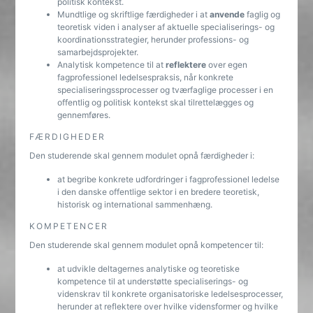
politisk kontekst.
Mundtlige og skriftlige færdigheder i at
anvende
faglig og
teoretisk viden i analyser af aktuelle specialiserings- og
koordinationsstrategier, herunder professions- og
samarbejdsprojekter.
Analytisk kompetence til at
reflektere
over egen
fagprofessionel ledelsespraksis, når konkrete
specialiseringssprocesser og tværfaglige processer i en
offentlig og politisk kontekst skal tilrettelægges og
gennemføres.
FÆRDIGHEDER
Den studerende skal gennem modulet opnå færdigheder i:
at begribe konkrete udfordringer i fagprofessionel ledelse
i den danske offentlige sektor i en bredere teoretisk,
historisk og international sammenhæng.
KOMPETENCER
Den studerende skal gennem modulet opnå kompetencer til:
at udvikle deltagernes analytiske og teoretiske
kompetence til at understøtte specialiserings- og
videnskrav til konkrete organisatoriske ledelsesprocesser,
herunder at reflektere over hvilke vidensformer og hvilke