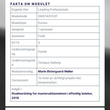
FAKTA OM MODULET
Engelsk titel
Leading Professionals
Modulkode
SMG140103F
Modultype
Kursus
Varighed
1 semester
Semester
Forår
ECTS
5
Undervisningsspr
Dansk
og
Undervisningsste
Campus Aalborg
d
Modulansvarlig
Marie Østergaard Møller
To timer pr. skriftligt projekt inkl.
Censornorm
eksamination.
Indgår i
Studieordning for masteruddannelsen i offentlig ledelse,
2018