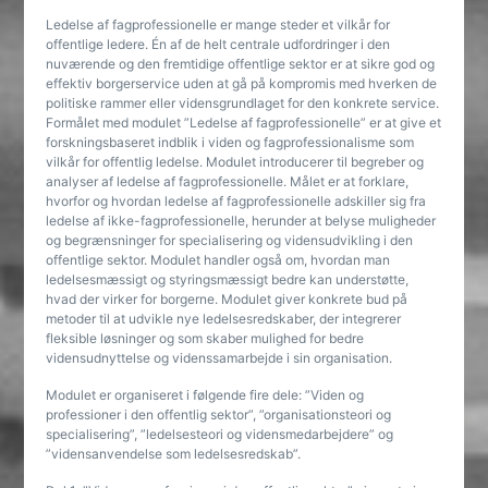
Ledelse af fagprofessionelle er mange steder et vilkår for
offentlige ledere. Én af de helt centrale udfordringer i den
nuværende og den fremtidige offentlige sektor er at sikre god og
effektiv borgerservice uden at gå på kompromis med hverken de
politiske rammer eller vidensgrundlaget for den konkrete service.
Formålet med modulet ”Ledelse af fagprofessionelle” er at give et
forskningsbaseret indblik i viden og fagprofessionalisme som
vilkår for offentlig ledelse. Modulet introducerer til begreber og
analyser af ledelse af fagprofessionelle. Målet er at forklare,
hvorfor og hvordan ledelse af fagprofessionelle adskiller sig fra
ledelse af ikke-fagprofessionelle, herunder at belyse muligheder
og begrænsninger for specialisering og vidensudvikling i den
offentlige sektor. Modulet handler også om, hvordan man
ledelsesmæssigt og styringsmæssigt bedre kan understøtte,
hvad der virker for borgerne. Modulet giver konkrete bud på
metoder til at udvikle nye ledelsesredskaber, der integrerer
fleksible løsninger og som skaber mulighed for bedre
vidensudnyttelse og videnssamarbejde i sin organisation.
Modulet er organiseret i følgende fire dele: ”Viden og
professioner i den offentlig sektor”, ”organisationsteori og
specialisering”, ”ledelsesteori og vidensmedarbejdere” og
”vidensanvendelse som ledelsesredskab”.