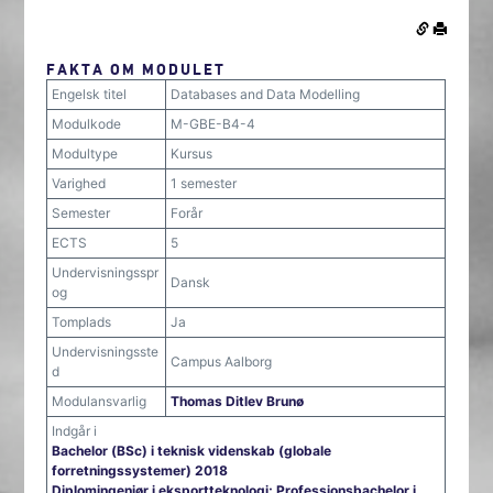
FAKTA OM MODULET
Engelsk titel
Databases and Data Modelling
Modulkode
M-GBE-B4-4
Modultype
Kursus
Varighed
1 semester
Semester
Forår
ECTS
5
Undervisningsspr
Dansk
og
Tomplads
Ja
Undervisningsste
Campus Aalborg
d
Modulansvarlig
Thomas Ditlev Brunø
Indgår i
Bachelor (BSc) i teknisk videnskab (globale
forretningssystemer) 2018
Diplomingeniør i eksportteknologi; Professionsbachelor i