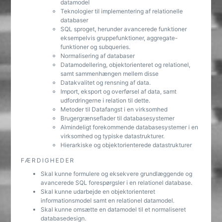
datamodel
Teknologier til implementering af relationelle
databaser
SQL sproget, herunder avancerede funktioner
eksempelvis gruppefunktioner, aggregate-
funktioner og subqueries.
Normalisering af databaser
Datamodellering, objektorienteret og relationel,
samt sammenhængen mellem disse
Datakvalitet og rensning af data.
Import, eksport og overførsel af data, samt
udfordringerne i relation til dette.
Metoder til Datafangst i en virksomhed
Brugergrænseflader til databasesystemer
Almindeligt forekommende databasesystemer i en
virksomhed og typiske datastrukturer.
Hierarkiske og objektorienterede datastrukturer
FÆRDIGHEDER
Skal kunne formulere og eksekvere grundlæggende og
avancerede SQL forespørgsler i en relationel database.
Skal kunne udarbejde en objektorienteret
informationsmodel samt en relationel datamodel.
Skal kunne omsætte en datamodel til et normaliseret
databasedesign.