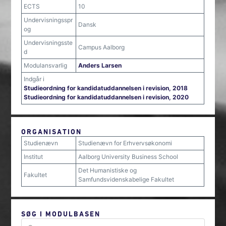
ECTS
10
Undervisningsspr
Dansk
og
Undervisningsste
Campus Aalborg
d
Modulansvarlig
Anders Larsen
Indgår i
Studieordning for kandidatuddannelsen i revision, 2018
Studieordning for kandidatuddannelsen i revision, 2020
ORGANISATION
Studienævn
Studienævn for Erhvervsøkonomi
Institut
Aalborg University Business School
Det Humanistiske og
Fakultet
Samfundsvidenskabelige Fakultet
SØG I MODULBASEN