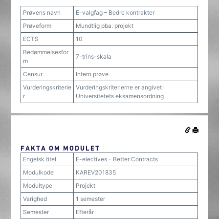
Prøvens navn
E-valgfag – Bedre kontrakter
Prøveform
Mundtlig pba. projekt
ECTS
10
Bedømmelsesfor
7-trins-skala
m
Censur
Intern prøve
Vurderingskriterie
Vurderingskriterierne er angivet i
r
Universitetets eksamensordning
FAKTA OM MODULET
Engelsk titel
E-electives - Better Contracts
Modulkode
KAREV201835
Modultype
Projekt
Varighed
1 semester
Semester
Efterår