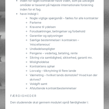
inden for faget kontrakter have viden, som på udvalgte
områder er baseret på højeste internationale forskning
inden for et fag.
have indsigt i:
Nogle vigtige spørgsmål – fælles for alle kontrakter
Parterne
Kravene til ydelsen
Forudsætninger, betingelser og forbehold
Garantier og oplysninger
Særlige bestemmelser i kontrakten –
’miscellaneous’
Undladelsespligter
Pengene – vederlag, betaling, rente
Sikring via samtidighed, sikkerhed, garanti mv.
Misligholdelse
Kontraktens ophør
Lovvalg – tilknytning til flere lande
Værneting – hvilket lands domstole? Hvad kan der
skrives?
Voldgift samt
Afsluttende kontraktbestemmelser
FÆRDIGHEDER
Den studerende skal gennem modulet opnå færdigheder i: