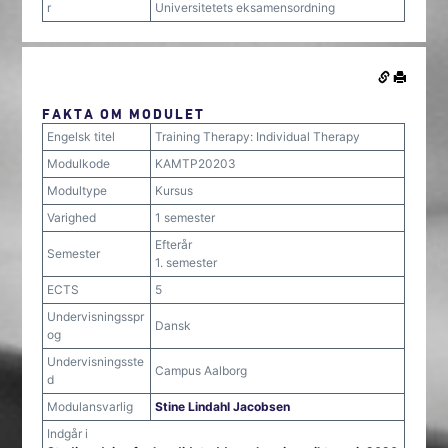
r
Universitetets eksamensordning
FAKTA OM MODULET
Engelsk titel
Training Therapy: Individual Therapy
Modulkode
KAMTP20203
Modultype
Kursus
Varighed
1 semester
Efterår
Semester
1. semester
ECTS
5
Undervisningsspr
Dansk
og
Undervisningsste
Campus Aalborg
d
Modulansvarlig
Stine Lindahl Jacobsen
Indgår i