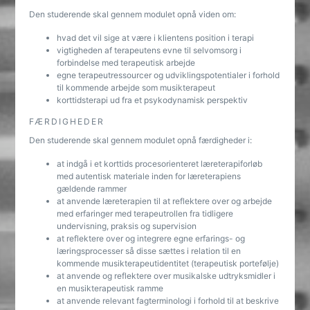
Den studerende skal gennem modulet opnå viden om:
hvad det vil sige at være i klientens position i terapi
vigtigheden af terapeutens evne til selvomsorg i
forbindelse med terapeutisk arbejde
egne terapeutressourcer og udviklingspotentialer i forhold
til kommende arbejde som musikterapeut
korttidsterapi ud fra et psykodynamisk perspektiv
FÆRDIGHEDER
Den studerende skal gennem modulet opnå færdigheder i:
at indgå i et korttids procesorienteret læreterapiforløb
med autentisk materiale inden for læreterapiens
gældende rammer
at anvende læreterapien til at reflektere over og arbejde
med erfaringer med terapeutrollen fra tidligere
undervisning, praksis og supervision
at reflektere over og integrere egne erfarings- og
læringsprocesser så disse sættes i relation til en
kommende musikterapeutidentitet (terapeutisk portefølje)
at anvende og reflektere over musikalske udtryksmidler i
en musikterapeutisk ramme
at anvende relevant fagterminologi i forhold til at beskrive