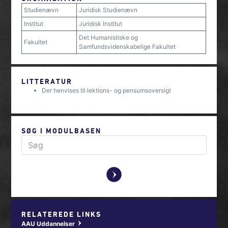
Studienævn
Juridisk Studienævn
Institut
Juridisk Institut
Det Humanistiske og
Fakultet
Samfundsvidenskabelige Fakultet
LITTERATUR
Der henvises til lektions- og pensumsoversigt
SØG I MODULBASEN
y
RELATEREDE LINKS
AAU Uddannelser
w