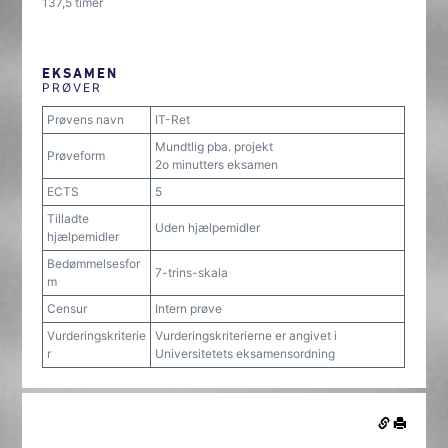
137,5 timer
EKSAMEN
PRØVER
Prøvens navn
IT-Ret
Mundtlig pba. projekt
Prøveform
2o minutters eksamen
ECTS
5
Tilladte
Uden hjælpemidler
hjælpemidler
Bedømmelsesfor
7-trins-skala
m
Censur
Intern prøve
Vurderingskriterie
Vurderingskriterierne er angivet i
r
Universitetets eksamensordning