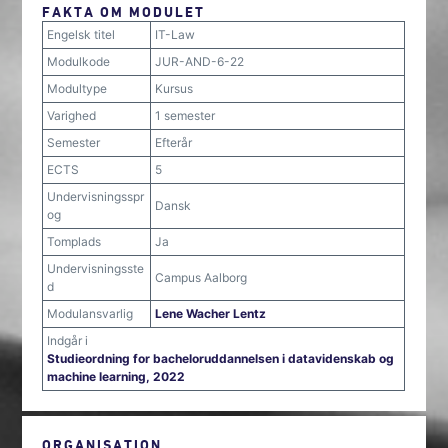
FAKTA OM MODULET
Engelsk titel
IT-Law
Modulkode
JUR-AND-6-22
Modultype
Kursus
Varighed
1 semester
Semester
Efterår
ECTS
5
Undervisningsspr
Dansk
og
Tomplads
Ja
Undervisningsste
Campus Aalborg
d
Modulansvarlig
Lene Wacher Lentz
Indgår i
Studieordning for bacheloruddannelsen i datavidenskab og
machine learning, 2022
ORGANISATION