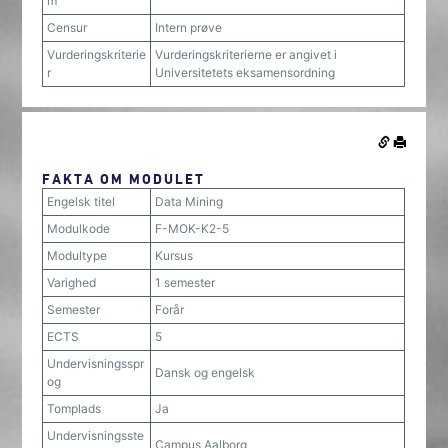
m
Censur
Intern prøve
Vurderingskriterie
Vurderingskriterierne er angivet i
r
Universitetets eksamensordning
FAKTA OM MODULET
Engelsk titel
Data Mining
Modulkode
F-MOK-K2-5
Modultype
Kursus
Varighed
1 semester
Semester
Forår
ECTS
5
Undervisningsspr
Dansk og engelsk
og
Tomplads
Ja
Undervisningsste
Campus Aalborg