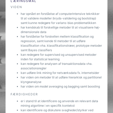
LÆRINGSMÅL
VIDEN
har opnået en forståelse af computerintensive teknikker
til at validere modeller (kryds-validering og bootstrap)
samt kunne redegøre for varians-bias problematikken
har kendskab til forskellige metoder til at visualisere høj-
dimensionale data
har forståelse for forskellen mellem klassifikation og
regression, samt kende til metoder til at udføre
klassifikation vha. klassifikationstræer, prototype metoder
samt Bayes classifiers
kan redegøre for supervised og unsupervised metoder
inden for statistical learning
kan redegøre for analysen af transaktionsdata vha.
associationsregler
kan udføre link mining for netværksdata fx. internetsider
har viden om metoder til at udføre hierarkisk og partitionel
klyngeanalyse
har viden om model averaging og bagging samt boosting
FÆRDIGHEDER
er i stand til at identificere og anvende en relevant data
mining algoritme i en specifik kontekst
kan identificere og diskutere svagheder/styrker ved