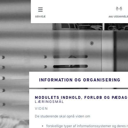
GENVEJE
AAU UDDANNELS
INFORMATION OG ORGANISERING
MODULETS INDHOLD, FORLØB OG PÆDAG
LÆRINGSMÅL
VIDEN
De studerende skal opnå viden om
forskellige typer af informationssystemer og deres 