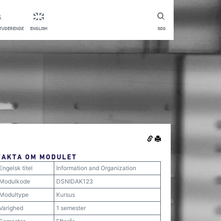
STUDERENDE
ENGLISH
SØG
FAKTA OM MODULET
Engelsk titel
Information and Organization
Modulkode
DSNIDAK123
Modultype
Kursus
Varighed
1 semester