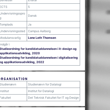
Semester
Efterår
ECTS
5
Undervisningsspro
Dansk
g
Tomplads
Ja
Undervisningssted
Campus Aalborg
Modulansvarlig
Lone Leth Thomsen
Indgår i
Studieordning for kandidatuddannelsen i it-design og
applikationsudvikling, 2020
Studieordning for kandidatuddannelsen i digitalisering
og applikationsudvikling, 2022
ORGANISATION
Studienævn
Studienævn for Datalogi
Institut
Institut for Datalogi
Fakultet
Det Teknisk Fakultet for IT og Design