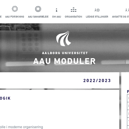
E
AAU FORSKNING
AAU SAMARBEJDE
OM AAU
ORGANISATION
LEDIGE STILLINGER
ANSATTE OG 
AAU MODULER
2022/2023
OGIK
rolle i moderne organisering