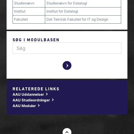
Studienævn
Studienævn for Datalogi
Institut
Institut for Datalogi
Fakultet
Det Teknisk Fakultet for IT og Design
SØG I MODULBASEN
y
RELATEREDE LINKS
AAU Uddannelser
w
AAU Studieordninger
w
AAU Moduler
w
t