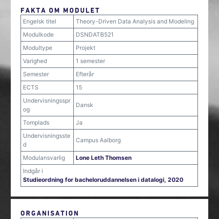
FAKTA OM MODULET
Engelsk titel
Theory-Driven Data Analysis and Modeling
Modulkode
DSNDATB521
Modultype
Projekt
Varighed
1 semester
Semester
Efterår
ECTS
15
Undervisningsspr
Dansk
og
Tomplads
Ja
Undervisningsste
Campus Aalborg
d
Modulansvarlig
Lone Leth Thomsen
Indgår i
Studieordning for bacheloruddannelsen i datalogi, 2020
ORGANISATION