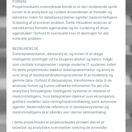
FORMÅL
Projektmodulets overordnede formål er at den studerende opnår
evnen til at analysere og vurdere anvendelsen af metoder og
teknikker inden for databasesystemer og/eller maskinintelligens
til løsning af et konkret problem. Dette inkluderer analyser af
teknikkernes formelle egenskaber og en vurdering af disse
egenskaber i forhold til eventuelle krav til løsningen for det
konkrete problem
BEGRUNDELSE
Datarepræsentation, dataanalyse, og evnen til at drage
intelligente slutninger ud fra brugeres ønsker og behov indgår
som centrale komponenter i mange moderne IT systemer. Inden
for dette projektmodul dækker datarepræsentation og analyse
over brug af databasehåndteringssystemer til at modellere og
gemme data i forhold til dataanalyse, transformere data til de
ønskede format og kunne udtrække information fra det vha.
analytiske forespørgsler. Intelligente systemer er relateret til
maskinintelligens, hvor betegnelsen dækker over eksempelvis
grafiske modeller, data mining/maskinindlæring, samt autonome
agenter. Nedenstående referencer til databasesystemer og
maskinintelligens skal således ses i denne sammenhæng
I dette projektmodul er projektarbejdet primært drevet af
teoretisk og analytiske overvejelser omkring de anvendte