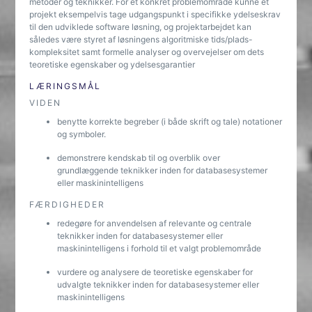
metoder og teknikker. For et konkret problemområde kunne et
projekt eksempelvis tage udgangspunkt i specifikke ydelseskrav
til den udviklede software løsning, og projektarbejdet kan
således være styret af løsningens algoritmiske tids/plads-
kompleksitet samt formelle analyser og overvejelser om dets
teoretiske egenskaber og ydelsesgarantier
LÆRINGSMÅL
VIDEN
benytte korrekte begreber (i både skrift og tale) notationer
og symboler.
demonstrere kendskab til og overblik over
grundlæggende teknikker inden for databasesystemer
eller maskinintelligens
FÆRDIGHEDER
redegøre for anvendelsen af relevante og centrale
teknikker inden for databasesystemer eller
maskinintelligens i forhold til et valgt problemområde
vurdere og analysere de teoretiske egenskaber for
udvalgte teknikker inden for databasesystemer eller
maskinintelligens