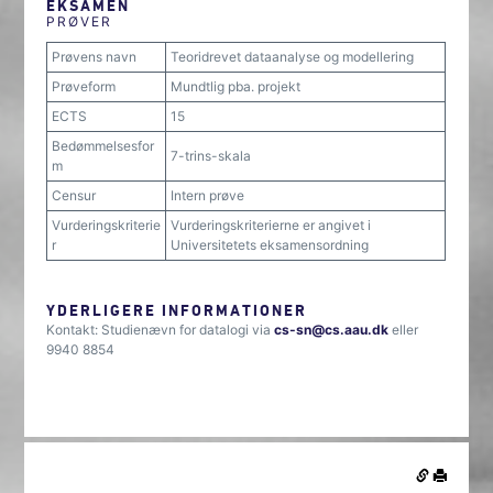
EKSAMEN
PRØVER
Prøvens navn
Teoridrevet dataanalyse og modellering
Prøveform
Mundtlig pba. projekt
ECTS
15
Bedømmelsesfor
7-trins-skala
m
Censur
Intern prøve
Vurderingskriterie
Vurderingskriterierne er angivet i
r
Universitetets eksamensordning
YDERLIGERE INFORMATIONER
Kontakt: Studienævn for datalogi via
cs-sn@cs.aau.dk
eller
9940 8854