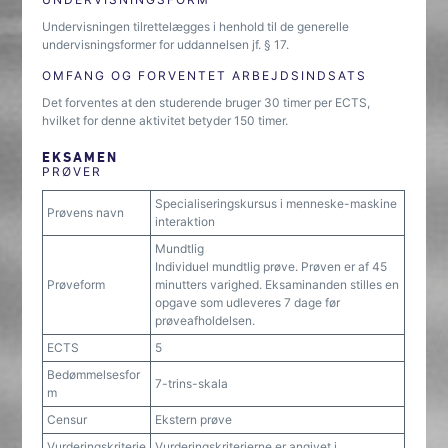
Undervisningen tilrettelægges i henhold til de generelle
undervisningsformer for uddannelsen jf. § 17.
OMFANG OG FORVENTET ARBEJDSINDSATS
Det forventes at den studerende bruger 30 timer per ECTS,
hvilket for denne aktivitet betyder 150 timer.
EKSAMEN
PRØVER
Specialiseringskursus i menneske-maskine
Prøvens navn
interaktion
Mundtlig
Individuel mundtlig prøve. Prøven er af 45
Prøveform
minutters varighed. Eksaminanden stilles en
opgave som udleveres 7 dage før
prøveafholdelsen.
ECTS
5
Bedømmelsesfor
7-trins-skala
m
Censur
Ekstern prøve
Vurderingskriterie
Vurderingskriterierne er angivet i