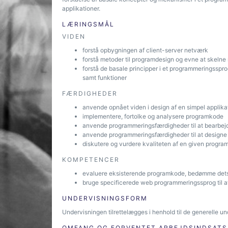
applikationer.
LÆRINGSMÅL
VIDEN
forstå opbygningen af client-server netværk
forstå metoder til programdesign og evne at skeln
forstå de basale principper i et programmeringssprog
samt funktioner
FÆRDIGHEDER
anvende opnået viden i design af en simpel applika
implementere, fortolke og analysere programkode
anvende programmeringsfærdigheder til at bearbejd
anvende programmeringsfærdigheder til at designe
diskutere og vurdere kvaliteten af en given progr
KOMPETENCER
evaluere eksisterende programkode, bedømme dets
bruge specificerede web programmeringssprog til 
UNDERVISNINGSFORM
Undervisningen tilrettelægges i henhold til de generelle un
OMFANG OG FORVENTET ARBEJDSINDSATS