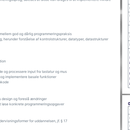
e mellem god og dårlig programmeringspraksis
, herunder forståelse af kontrolstrukturer, datatyper, datastrukturer
tion
e og processere input fra tastatur og mus
 og implementere basale funktioner
amkode
 design og foreslå ændringer
at løse konkrete programmeringsopgaver
dervisningsformer for uddannelsen, jf. § 17