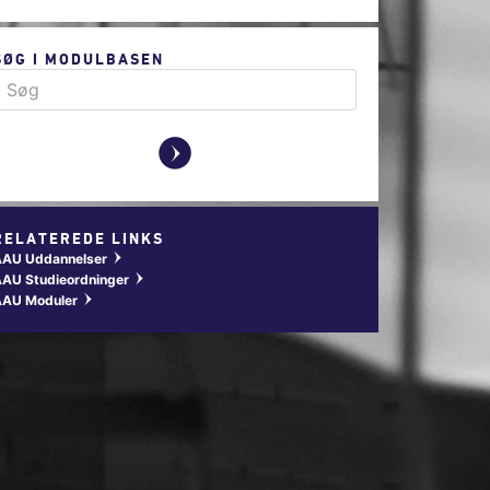
SØG I MODULBASEN
y
RELATEREDE LINKS
AAU Uddannelser
w
AU Studieordninger
w
AAU Moduler
w