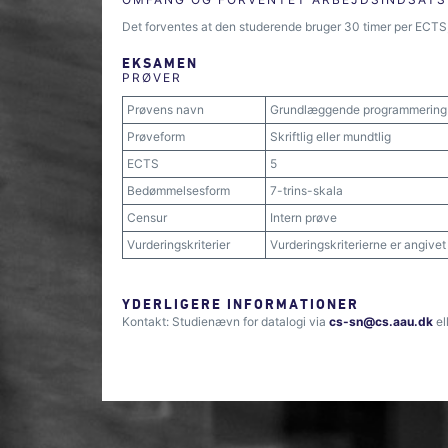
Det forventes at den studerende bruger 30 timer per ECTS, 
EKSAMEN
PRØVER
Prøvens navn
Grundlæggende programmering
Prøveform
Skriftlig eller mundtlig
ECTS
5
Bedømmelsesform
7-trins-skala
Censur
Intern prøve
Vurderingskriterier
Vurderingskriterierne er angive
YDERLIGERE INFORMATIONER
Kontakt: Studienævn for datalogi via
cs-sn@cs.aau.dk
el