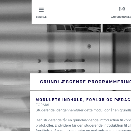
GENVEJE
AAU UDDANNELS
GRUNDLÆGGENDE PROGRAMMERIN
MODULETS INDHOLD, FORLØB OG PÆDAG
FORMÅL
Studerende, der gennemfører dette modul opnår en grund
Den studerende får en grundlæggende introduktion til ko
protokoller. Endvidere får den studerende introduktion til 
forståelse af basale koncepter og mekanismer i et program