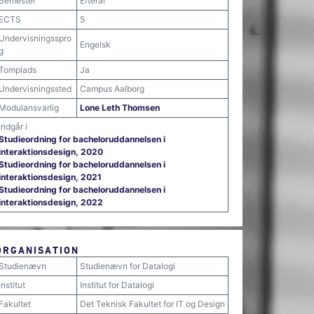
Semester
Efterår
ECTS
5
Undervisningsspro
Engelsk
g
Tomplads
Ja
Undervisningssted
Campus Aalborg
Modulansvarlig
Lone Leth Thomsen
Indgår i
Studieordning for bacheloruddannelsen i
interaktionsdesign, 2020
Studieordning for bacheloruddannelsen i
interaktionsdesign, 2021
Studieordning for bacheloruddannelsen i
interaktionsdesign, 2022
ORGANISATION
Studienævn
Studienævn for Datalogi
Institut
Institut for Datalogi
Fakultet
Det Teknisk Fakultet for IT og Design