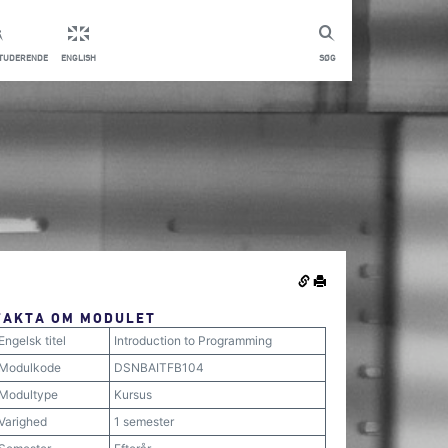
STUDERENDE
ENGLISH
SØG
FAKTA OM MODULET
Engelsk titel
Introduction to Programming
Modulkode
DSNBAITFB104
Modultype
Kursus
Varighed
1 semester