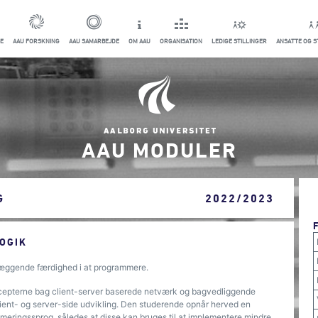
E
AAU FORSKNING
AAU SAMARBEJDE
OM AAU
ORGANISATION
LEDIGE STILLINGER
ANSATTE OG 
AAU MODULER
G
2022/2023
OGIK
læggende færdighed i at programmere.
ncepterne bag client-server baserede netværk og bagvedliggende
client- og server-side udvikling. Den studerende opnår herved en
meringssprog, således at disse kan bruges til at implementere mindre