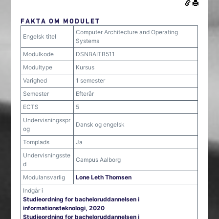
FAKTA OM MODULET
Computer Architecture and Operating
Engelsk titel
Systems
Modulkode
DSNBAITB511
Modultype
Kursus
Varighed
1 semester
Semester
Efterår
ECTS
5
Undervisningsspr
Dansk og engelsk
og
Tomplads
Ja
Undervisningsste
Campus Aalborg
d
Modulansvarlig
Lone Leth Thomsen
Indgår i
Studieordning for bacheloruddannelsen i
informationsteknologi, 2020
Studieordning for bacheloruddannelsen i