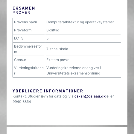
EKSAMEN
PRØVER
Prøvens navn
Computerarkitektur og operativsystemer
Prøveform
Skriftlig
ECTS
5
Bedømmelsesfor
7-trins-skala
m
Censur
Ekstern prøve
Vurderingskriterie
Vurderingskriterierne er angivet i
r
Universitetets eksamensordning
YDERLIGERE INFORMATIONER
Kontakt: Studienævn for datalogi via
cs-sn@cs.aau.dk
eller
9940 8854