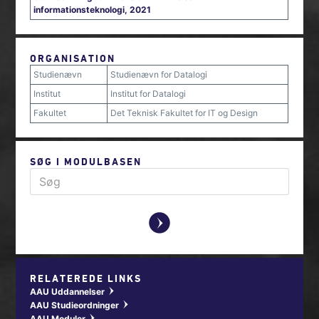
informationsteknologi, 2021
ORGANISATION
Studienævn
Studienævn for Datalogi
Institut
Institut for Datalogi
Fakultet
Det Teknisk Fakultet for IT og Design
SØG I MODULBASEN
y
RELATEREDE LINKS
AAU Uddannelser
w
AAU Studieordninger
w
AAU Moduler
w