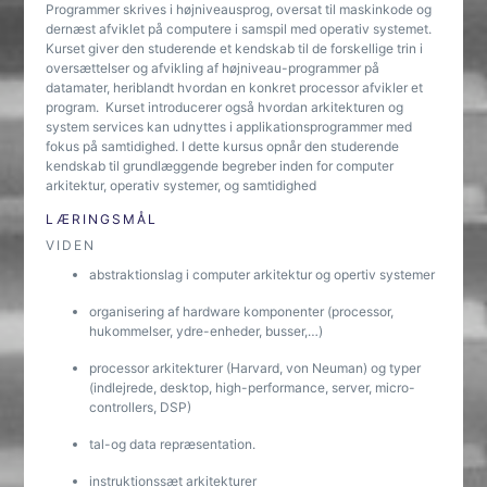
Programmer skrives i højniveausprog, oversat til maskinkode og
dernæst afviklet på computere i samspil med operativ systemet.
Kurset giver den studerende et kendskab til de forskellige trin i
oversættelser og afvikling af højniveau-programmer på
datamater, heriblandt hvordan en konkret processor afvikler et
program. Kurset introducerer også hvordan arkitekturen og
system services kan udnyttes i applikationsprogrammer med
fokus på samtidighed. I dette kursus opnår den studerende
kendskab til grundlæggende begreber inden for computer
arkitektur, operativ systemer, og samtidighed
LÆRINGSMÅL
VIDEN
abstraktionslag i computer arkitektur og opertiv systemer
organisering af hardware komponenter (processor,
hukommelser, ydre-enheder, busser,…)
processor arkitekturer (Harvard, von Neuman) og typer
(indlejrede, desktop, high-performance, server, micro-
controllers, DSP)
tal-og data repræsentation.
instruktionssæt arkitekturer