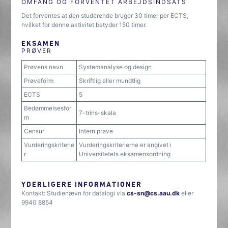
OMFANG OG FORVENTET ARBEJDSINDSATS
Det forventes at den studerende bruger 30 timer per ECTS,
hvilket for denne aktivitet betyder 150 timer.
EKSAMEN
PRØVER
Prøvens navn
Systemanalyse og design
Prøveform
Skriftlig eller mundtlig
ECTS
5
Bedømmelsesfor
7-trins-skala
m
Censur
Intern prøve
Vurderingskriterie
Vurderingskriterierne er angivet i
r
Universitetets eksamensordning
YDERLIGERE INFORMATIONER
Kontakt: Studienævn for datalogi via
cs-sn@cs.aau.dk
eller
9940 8854