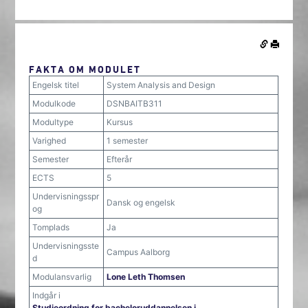
FAKTA OM MODULET
Engelsk titel
System Analysis and Design
Modulkode
DSNBAITB311
Modultype
Kursus
Varighed
1 semester
Semester
Efterår
ECTS
5
Undervisningsspr
Dansk og engelsk
og
Tomplads
Ja
Undervisningsste
Campus Aalborg
d
Modulansvarlig
Lone Leth Thomsen
Indgår i
Studieordning for bacheloruddannelsen i