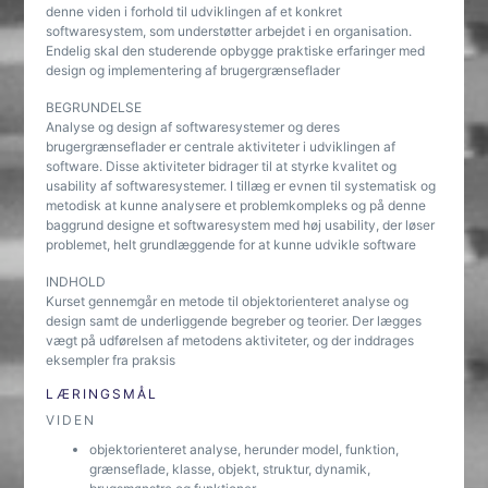
denne viden i forhold til udviklingen af et konkret
softwaresystem, som understøtter arbejdet i en organisation.
Endelig skal den studerende opbygge praktiske erfaringer med
design og implementering af brugergrænseflader
BEGRUNDELSE
Analyse og design af softwaresystemer og deres
brugergrænseflader er centrale aktiviteter i udviklingen af
software. Disse aktiviteter bidrager til at styrke kvalitet og
usability af softwaresystemer. I tillæg er evnen til systematisk og
metodisk at kunne analysere et problemkompleks og på denne
baggrund designe et softwaresystem med høj usability, der løser
problemet, helt grundlæggende for at kunne udvikle software
INDHOLD
Kurset gennemgår en metode til objektorienteret analyse og
design samt de underliggende begreber og teorier. Der lægges
vægt på udførelsen af metodens aktiviteter, og der inddrages
eksempler fra praksis
LÆRINGSMÅL
VIDEN
objektorienteret analyse, herunder model, funktion,
grænseflade, klasse, objekt, struktur, dynamik,