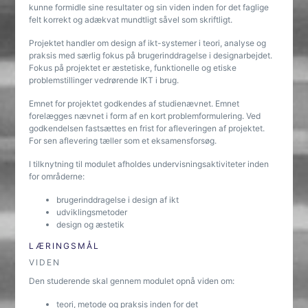
kunne formidle sine resultater og sin viden inden for det faglige
felt korrekt og adækvat mundtligt såvel som skriftligt.
Projektet handler om design af ikt-systemer i teori, analyse og
praksis med særlig fokus på brugerinddragelse i designarbejdet.
Fokus på projektet er æstetiske, funktionelle og etiske
problemstillinger vedrørende IKT i brug.
Emnet for projektet godkendes af studienævnet. Emnet
forelægges nævnet i form af en kort problemformulering. Ved
godkendelsen fastsættes en frist for afleveringen af projektet.
For sen aflevering tæller som et eksamensforsøg.
I tilknytning til modulet afholdes undervisningsaktiviteter inden
for områderne:
brugerinddragelse i design af ikt
udviklingsmetoder
design og æstetik
LÆRINGSMÅL
VIDEN
Den studerende skal gennem modulet opnå viden om:
teori, metode og praksis inden for det