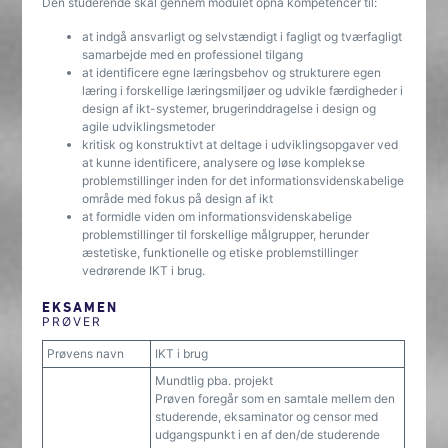
Den studerende skal gennem modulet opnå kompetencer til:
at indgå ansvarligt og selvstændigt i fagligt og tværfagligt
samarbejde med en professionel tilgang
at identificere egne læringsbehov og strukturere egen
læring i forskellige læringsmiljøer og udvikle færdigheder i
design af ikt-systemer, brugerinddragelse i design og
agile udviklingsmetoder
kritisk og konstruktivt at deltage i udviklingsopgaver ved
at kunne identificere, analysere og løse komplekse
problemstillinger inden for det informationsvidenskabelige
område med fokus på design af ikt
at formidle viden om informationsvidenskabelige
problemstillinger til forskellige målgrupper, herunder
æstetiske, funktionelle og etiske problemstillinger
vedrørende IKT i brug.
EKSAMEN
PRØVER
Prøvens navn
IKT i brug
Mundtlig pba. projekt
Prøven foregår som en samtale mellem den
studerende, eksaminator og censor med
udgangspunkt i en af den/de studerende