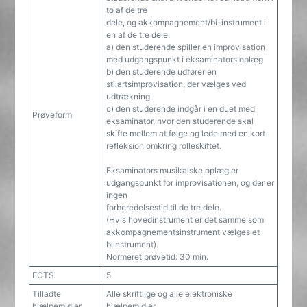
to af de tre
dele, og akkompagnement/bi-instrument i
en af de tre dele:
a) den studerende spiller en improvisation
med udgangspunkt i eksaminators oplæg
b) den studerende udfører en
stilartsimprovisation, der vælges ved
udtrækning
c) den studerende indgår i en duet med
Prøveform
eksaminator, hvor den studerende skal
skifte mellem at følge og lede med en kort
refleksion omkring rolleskiftet.
Eksaminators musikalske oplæg er
udgangspunkt for improvisationen, og der er
ingen
forberedelsestid til de tre dele.
(Hvis hovedinstrument er det samme som
akkompagnementsinstrument vælges et
biinstrument).
Normeret prøvetid: 30 min.
ECTS
5
Tilladte
Alle skriftlige og alle elektroniske
hjælpemidler
hjælpemidler