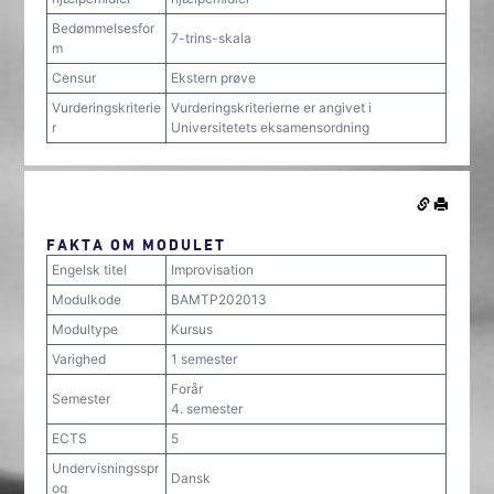
Bedømmelsesfor
7-trins-skala
m
Censur
Ekstern prøve
Vurderingskriterie
Vurderingskriterierne er angivet i
r
Universitetets eksamensordning
FAKTA OM MODULET
Engelsk titel
Improvisation
Modulkode
BAMTP202013
Modultype
Kursus
Varighed
1 semester
Forår
Semester
4. semester
ECTS
5
Undervisningsspr
Dansk
og