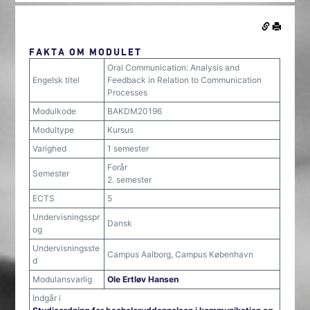
FAKTA OM MODULET
Oral Communication: Analysis and
Engelsk titel
Feedback in Relation to Communication
Processes
Modulkode
BAKDM20196
Modultype
Kursus
Varighed
1 semester
Forår
Semester
2. semester
ECTS
5
Undervisningsspr
Dansk
og
Undervisningsste
Campus Aalborg, Campus København
d
Modulansvarlig
Ole Ertløv Hansen
Indgår i