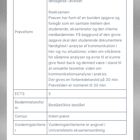
deltagelse i øvelser.
Reeksamen:
Prøven har form af en bunden opgave og
foregår som en samtale mellem den
studerende, eksaminator og den interne
Prøveform
medbedømmer. På baggrund af den givne
opgave skal den studerende dokumentere
færdighed i analyse af kommunikation i
her-og-nu situationer, viden om vilkårene
for sådanne analyser og evne til at kunne
give feed-back og dermed være i stand til
at omsætte teoretisk viden om
kommunikationsanalyse i praksis.
Der gives en forberedelsestid på 30 min.
Prøvetiden er normeret til 30 min.
ECTS
5
Bedømmelsesfor
Bestået/ikke bestået
m
Censur
Intern prøve
Vurderingskriterie
Vurderingskriterierne er angivet i
r
Universitetets eksamensordning