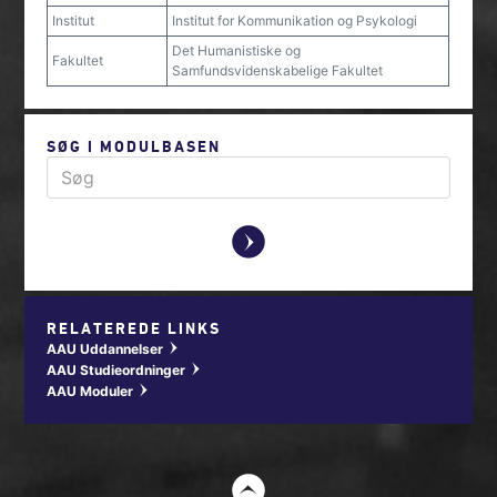
Institut
Institut for Kommunikation og Psykologi
Det Humanistiske og
Fakultet
Samfundsvidenskabelige Fakultet
SØG I MODULBASEN
y
RELATEREDE LINKS
AAU Uddannelser
w
AAU Studieordninger
w
AAU Moduler
w
t