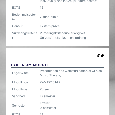
Individually and in Group)” være bestået.
ECTS
15
Bedømmelsesfor
7-trins-skala
m
Censur
Ekstern prøve
Vurderingskriterie
Vurderingskriterierne er angivet i
r
Universitetets eksamensordning
FAKTA OM MODULET
Presentation and Communication of Clinical
Engelsk titel
Music Therapy
Modulkode
KAMTP20149
Modultype
Kursus
Varighed
1 semester
Efterår
Semester
9. semester
ECTS
15