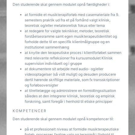
Den studerende skal gennem modulet opnå færdigheder i:
at formidle et musikterapiforløb med casemateriale fra 9.
semesters praktik ud fra et på forhånd valgt klinisk,
teoretisk og/eller metateoretisk fokus eller tema
at redegøre for valgte teknikker, metoder, teoretisk
forståelsesramme samt egen musikterapeutidentitet og
forholde dette til en specifik klientmålgruppe og en
institutionel sammenhæng
at knytte den terapeutiske proces i klientforløbet sammen
med relevante refleksioner fra kursusmodulet Klinisk
supervision individuelt og i gruppe
at dokumentere sit arbejde med audio- og/eller
videooptagelser (så vidt muligt) og desuden producere
dertil hørende skriftlige materiale, som fx transskriptioner
og forløbsoversigter
at tilrettelægge og administrere en formidlingssituation
således at den integrerer klinisk, teoretisk og empirisk
forskning, samt foregår i henhold til etiske principper
KOMPETENCER
Den studerende skal gennem modulet opnå kompetencer til:
på et professionelt niveau at formidle musikterapeutiske
forløb, processer, faglige valg og terapimål i forhold til