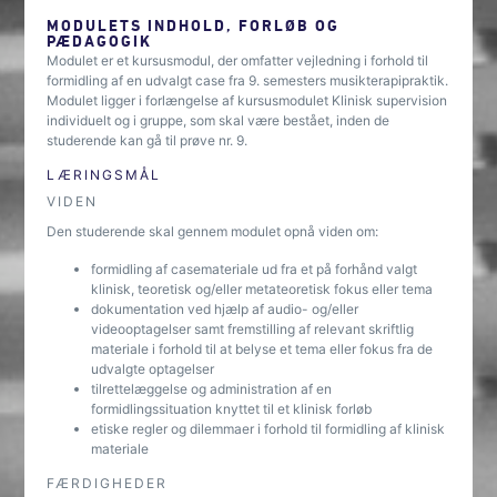
MODULETS INDHOLD, FORLØB OG
PÆDAGOGIK
Modulet er et kursusmodul, der omfatter vejledning i forhold til
formidling af en udvalgt case fra 9. semesters musikterapipraktik.
Modulet ligger i forlængelse af kursusmodulet Klinisk supervision
individuelt og i gruppe, som skal være bestået, inden de
studerende kan gå til prøve nr. 9.
LÆRINGSMÅL
VIDEN
Den studerende skal gennem modulet opnå viden om:
formidling af casemateriale ud fra et på forhånd valgt
klinisk, teoretisk og/eller metateoretisk fokus eller tema
dokumentation ved hjælp af audio- og/eller
videooptagelser samt fremstilling af relevant skriftlig
materiale i forhold til at belyse et tema eller fokus fra de
udvalgte optagelser
tilrettelæggelse og administration af en
formidlingssituation knyttet til et klinisk forløb
etiske regler og dilemmaer i forhold til formidling af klinisk
materiale
FÆRDIGHEDER