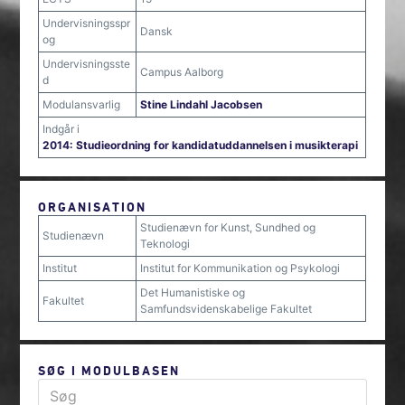
Undervisningsspr
Dansk
og
Undervisningsste
Campus Aalborg
d
Modulansvarlig
Stine Lindahl Jacobsen
Indgår i
2014: Studieordning for kandidatuddannelsen i musikterapi
ORGANISATION
Studienævn for Kunst, Sundhed og
Studienævn
Teknologi
Institut
Institut for Kommunikation og Psykologi
Det Humanistiske og
Fakultet
Samfundsvidenskabelige Fakultet
SØG I MODULBASEN