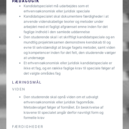
PÆDAGOGIK
Kandidatspecialet må udarbejdes som et
erhvervsøkonomisk eller juridisk speciale
Kandidatspecialet skal dokumentere færdigheder i at
anvende videnskabelige teorier og metoder under
arbejdet med et fagligt afgrænset emne inden for det
faglige indhold i den samlede uddannelse
Den studerende skal i et skriftligt kandidatspeciale og en
mundtlig projekteksamen demonstrere kendskab til og
evne til selvstændigt at bruge fagets metoder, samt viden
og kompetencer inden for det felt, den studerende vælger
at undersøge
Et erhvervsøkonomisk eller juridisk kandidatspeciale er
ikke et fag, og en række faglige krav til speciale følger af
det valgte områdes fag
LÆRINGSMÅL
VIDEN
Den studerende skal opnå viden om et udvalgt
erhvervsøkonomisk eller juridisk fagområde.
Metodevalget følger af formålet. En beskrivelse af
kravene til specialet angår derfor navnligt form og
formelle krav
FÆRDIGHEDER