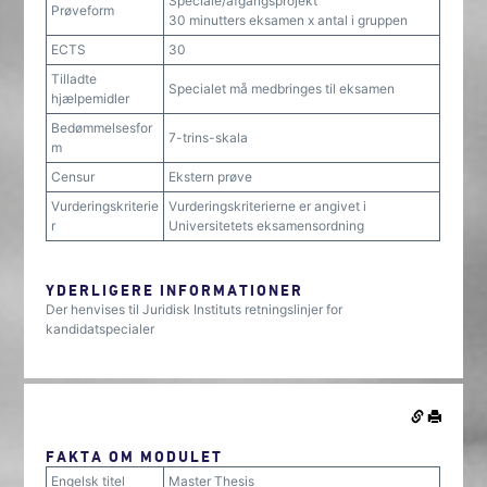
Speciale/afgangsprojekt
Prøveform
30 minutters eksamen x antal i gruppen
ECTS
30
Tilladte
Specialet må medbringes til eksamen
hjælpemidler
Bedømmelsesfor
7-trins-skala
m
Censur
Ekstern prøve
Vurderingskriterie
Vurderingskriterierne er angivet i
r
Universitetets eksamensordning
YDERLIGERE INFORMATIONER
Der henvises til Juridisk Instituts retningslinjer for
kandidatspecialer
FAKTA OM MODULET
Engelsk titel
Master Thesis