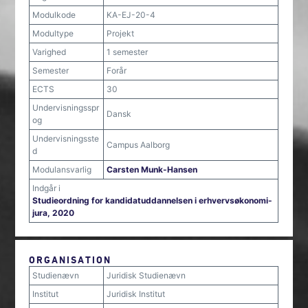
Modulkode
KA-EJ-20-4
Modultype
Projekt
Varighed
1 semester
Semester
Forår
ECTS
30
Undervisningsspr
Dansk
og
Undervisningsste
Campus Aalborg
d
Modulansvarlig
Carsten Munk-Hansen
Indgår i
Studieordning for kandidatuddannelsen i erhvervsøkonomi-
jura, 2020
ORGANISATION
Studienævn
Juridisk Studienævn
Institut
Juridisk Institut