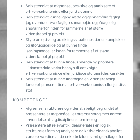
Selvstændigt at afgrænse, beskrive og analysere et
erhvervsøkonomisk eller juridisk emne
Selvstændigt kunne igangsætte og gennemføre fagligt
(og eventuelt tværfagligt) samarbejde og påtage sig
ansvar herfor inden for rammerne af et større
videnskabeligt projekt
Styre arbejds- og udviklingssituationer, der er komplekse
og uforudsigelige og at kunne finde
løsningsmodeller inden for rammerne af et større
videnskabeligt projekt
Selvstændigt at kunne finde, anvende og prioritere
kildemateriale under hensyn til det valgte
erhvervsøkonomiske eller juridiske stofområdes karakter
Selvstændigt at kunne udarbejde en videnskabeligt
funderet præsentation af erhvervsøkonomisk eller juridisk
stof
KOMPETENCER
Afgrænse, strukturere og videnskabeligt begrundet at
præsentere et fagområde i et præcist sprog med korrekt
anvendelse af fagdisciplinens terminologi
Præsentere alt relevant kildemateriale i en logisk
struktureret form og analysere og kritisk videnskabeligt
vurdere værdien af de enkelte kilder samt grundlaget for