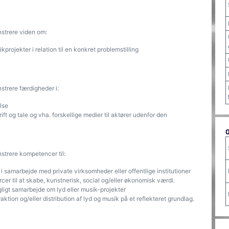
nstrere viden om:
projekter i relation til en konkret problemstilling
strere færdigheder i:
lse
ift og tale og vha. forskellige medier til aktører udenfor den
strere kompetencer til:
i samarbejde med private virksomheder eller offentlige institutioner
rcer til at skabe, kunstnerisk, social og/eller økonomisk værdi.
gligt samarbejde om lyd eller musik-projekter
ktion og/eller distribution af lyd og musik på et reflekteret grundlag.