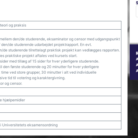
teori og praksis
 mellem den/de studerende, eksaminator og censor med udgangspunkt
f den/de studerende udarbejdet projektrapport. En evt.
/de studerende tilrettelagt praktisk projekt kan vedlægges rapporten.
 praktiske projekt aftales ved kursets start.
der med tillæg af 15 sider for hver yderligere studerende.
A
il den første studerende og 20 minutter for hver yderligere
2 time ved store grupper, 30 minutter i alt ved individuelle
sive tid til votering og karaktergivning.
r og censor.
ske hjælpemidler
t i Universitetets eksamensordning