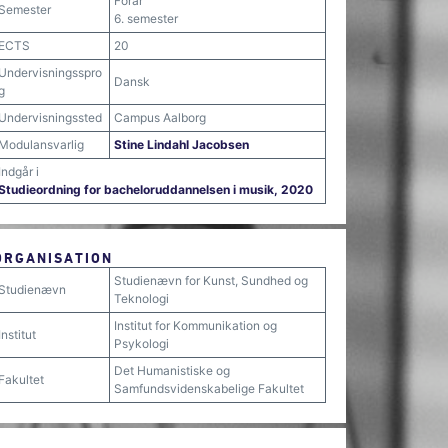
Forår
Semester
6. semester
ECTS
20
Undervisningsspro
Dansk
g
Undervisningssted
Campus Aalborg
Modulansvarlig
Stine Lindahl Jacobsen
Indgår i
Studieordning for bacheloruddannelsen i musik, 2020
ORGANISATION
Studienævn for Kunst, Sundhed og
Studienævn
Teknologi
Institut for Kommunikation og
Institut
Psykologi
Det Humanistiske og
Fakultet
Samfundsvidenskabelige Fakultet