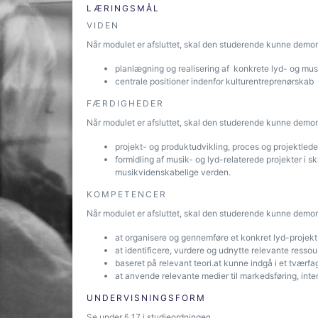
LÆRINGSMÅL
VIDEN
Når modulet er afsluttet, skal den studerende kunne demo
planlægning og realisering af konkrete lyd- og musik
centrale positioner indenfor kulturentreprenørskab
FÆRDIGHEDER
Når modulet er afsluttet, skal den studerende kunne demon
projekt- og produktudvikling, proces og projektlede
formidling af musik- og lyd-relaterede projekter i skr
musikvidenskabelige verden.
KOMPETENCER
Når modulet er afsluttet, skal den studerende kunne demon
at organisere og gennemføre et konkret lyd-projekt 
at identificere, vurdere og udnytte relevante ressou
baseret på relevant teori.at kunne indgå i et tværfa
at anvende relevante medier til markedsføring, intera
UNDERVISNINGSFORM
Se under § 17 i studieordningen.