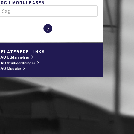
SØG I MODULBASEN
y
RELATEREDE LINKS
AAU Uddannelser
w
AU Studieordninger
w
AAU Moduler
w