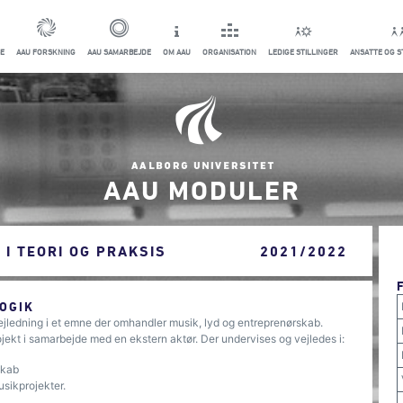
E
AAU FORSKNING
AAU SAMARBEJDE
OM AAU
ORGANISATION
LEDIGE STILLINGER
ANSATTE OG 
AAU MODULER
I TEORI OG PRAKSIS
2021/2022
OGIK
ejledning i et emne der omhandler musik, lyd og entreprenørskab.
ekt i samarbejde med en ekstern aktør. Der undervises og vejledes i:
skab
usikprojekter.