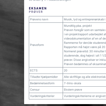
EKSAMEN
PRØVER
Prøvens navn
Musik, lyd og entreprenørskab i 
Mundtlig pba. projekt
Prøven foregår som en samtale
i en projektrapport udarbejdet a
videodokumentation af en af den
Rammerne for den/de studerendes
Prøveform
Rapporten må højst være på 20 si
Normeret prøvetid: 30 minutter t
studerende, dog højest i alt 1 1/
prøver. Disse angivelser er inklu
Prøven bedømmes af eksaminato
ECTS
20
Tilladte hjælpemidler
Alle skriftlige og alle elektroni
Bedømmelsesform
7-trins-skala
Censur
Ekstern prøve
Vurderingskriterier
Vurderingskriterierne er angive