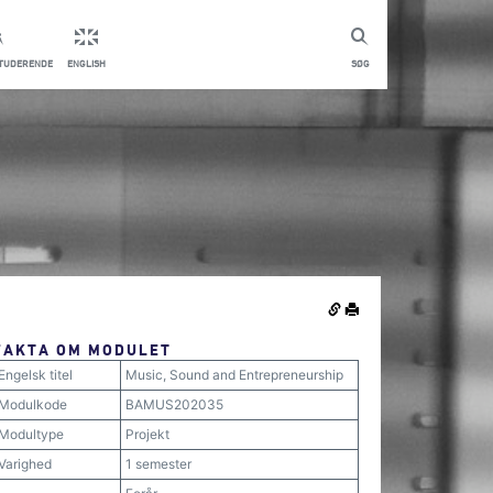
STUDERENDE
ENGLISH
SØG
FAKTA OM MODULET
Engelsk titel
Music, Sound and Entrepreneurship
Modulkode
BAMUS202035
Modultype
Projekt
Varighed
1 semester