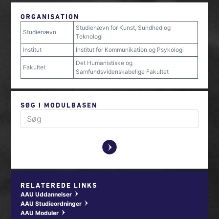
ORGANISATION
Studienævn for Kunst, Sundhed og
Studienævn
Teknologi
Institut
Institut for Kommunikation og Psykologi
Det Humanistiske og
Fakultet
Samfundsvidenskabelige Fakultet
SØG I MODULBASEN
y
RELATEREDE LINKS
AAU Uddannelser
w
AAU Studieordninger
w
AAU Moduler
w