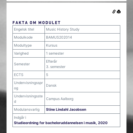
FAKTA OM MODULET
Engelsk titel
Music History Study
Modulkode
BAMUS202014
Modultype
Kursus
Varighed
1 semester
Efterår
Semester
3. semester
ECTS
5
Undervisningsspr
Dansk
og
Undervisningsste
Campus Aalborg
d
Modulansvarlig
Stine Lindahl Jacobsen
Indgår i
Studieordning for bacheloruddannelsen i musik, 2020