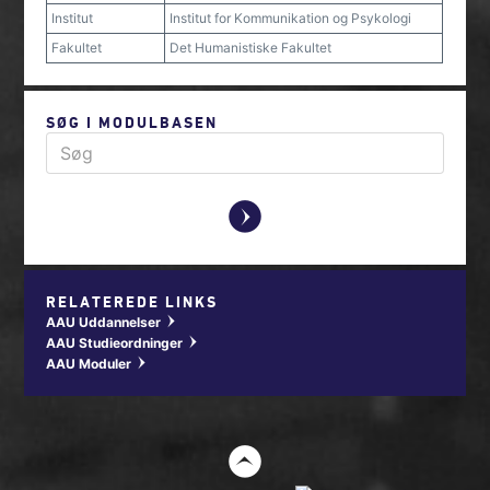
Institut
Institut for Kommunikation og Psykologi
Fakultet
Det Humanistiske Fakultet
SØG I MODULBASEN
y
RELATEREDE LINKS
AAU Uddannelser
w
AAU Studieordninger
w
AAU Moduler
w
t