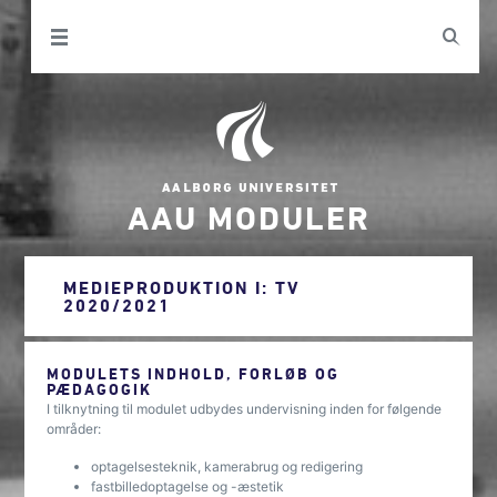
AAU MODULER
MEDIEPRODUKTION I: TV
2020/2021
MODULETS INDHOLD, FORLØB OG
PÆDAGOGIK
I tilknytning til modulet udbydes undervisning inden for følgende
områder:
optagelsesteknik, kamerabrug og redigering
fastbilledoptagelse og -æstetik