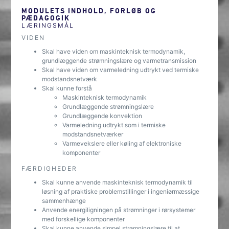
MODULETS INDHOLD, FORLØB OG
PÆDAGOGIK
LÆRINGSMÅL
VIDEN
Skal have viden om maskinteknisk termodynamik,
grundlæggende strømningslære og varmetransmission
Skal have viden om varmeledning udtrykt ved termiske
modstandsnetværk
Skal kunne forstå
Maskinteknisk termodynamik
Grundlæggende strømningslære
Grundlæggende konvektion
Varmeledning udtrykt som i termiske
modstandsnetværker
Varmevekslere eller køling af elektroniske
komponenter
FÆRDIGHEDER
Skal kunne anvende maskinteknisk termodynamik til
løsning af praktiske problemstillinger i ingeniørmæssige
sammenhænge
Anvende energiligningen på strømninger i rørsystemer
med forskellige komponenter
Skal kunne anvende simpel strømningslære til at