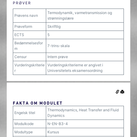
PRØVER
Termodynamik, varmetransmission og
Prøvens navn
strømningslære
Prøveform
Skriftlig
ECTS
5
Bedømmelsesfor
7-trins-skala
m
Censur
Intern prøve
Vurderingskriterie
Vurderingskriterierne er angivet i
r
Universitetets eksamensordning
FAKTA OM MODULET
Thermodynamics, Heat Transfer and Fluid
Engelsk titel
Dynamics
Modulkode
N-EN-B3-4
Modultype
Kursus