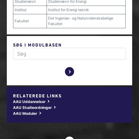
Studienævn
Studienævn for Energi
Institut
Institut for Energi teknik
Det Ingeniør- og Naturvidenskabelige
Fakultet
Fakultet
SØG I MODULBASEN
y
RELATEREDE LINKS
AAU Uddannelser
w
AAU Studieordninger
w
AAU Moduler
w