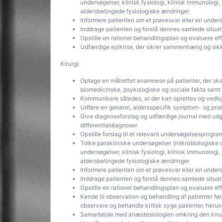
undersøgelser, klinisk fysiologi, klinisk immunologi,
aldersbetingede fysiologiske ændringer
Informere patienten om et prøvesvar eller en under
Inddrage patienten og forstå dennes samlede situat
Opstille en rationel behandlingsplan og evaluere 
Udfærdige epikrise, der sikrer sammenhæng og sikk
Kirurgi:
Optage en målrettet anamnese på patienter, der ska
biomedicinske, psykologiske og sociale fakta samt al
Kommunikere således, at der kan oprettes og vedlige
Udføre en generel, aldersspecifik symptom- og pro
Give diagnoseforslag og udfærdige journal med ud
differentialdiagnoser
Opstille forslag til et relevant undersøgelsesprogra
Tolke parakliniske undersøgelser (mikrobiologiske 
undersøgelser, klinisk fysiologi, klinisk immunologi,
aldersbetingede fysiologiske ændringer
Informere patienten om et prøvesvar eller en under
Inddrage patienten og forstå dennes samlede situat
Opstille en rationel behandlingsplan og evaluere 
Kende til observation og behandling af patienter før,
observere og behandle kritisk syge patienter, herun
Samarbejde med anæstesiologien omkring den kirur