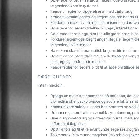
Gøre rede for organisering af lægemiddelområdet, he
lægemiddelkomitesystemet
Kende til regler for opgørelser af medicinforbrug
Kende til ordinationsret og lægemiddelordination til
Forklare farmakas virkningsmekanismer og dosisva
Gøre rede for lægemiddelbivirkninger, interaktioner
Gøre rede for retningslinier for utilsigtede hændels
Forklare lægemiddelforgiftninger, illegale lægemidl
lægemiddelbivirkninger
Have kendskab til terapeutisk lægemiddelmonitorer
Gøre rede for interaktion mellem de hyppigst benyt
den lægeligt ordinerede medicin
Kende regler for lægers pligt til at søge om tilladel
FÆRDIGHEDER
Intern medicin:
Optage en målrettet anamnese på patienter, der sk
biomedicinske, psykologiske og sociale fakta samt al
Kommunikere således, at der kan oprettes og vedlige
Udføre en generel, aldersspecifik symptom- og pro
Give diagnoseforslag og udfærdige journal med ud
differentialdiagnoser
Opstille forslag til et relevant undersøgelsesprogra
Tolke parakliniske undersøgelser (mikrobiologiske 