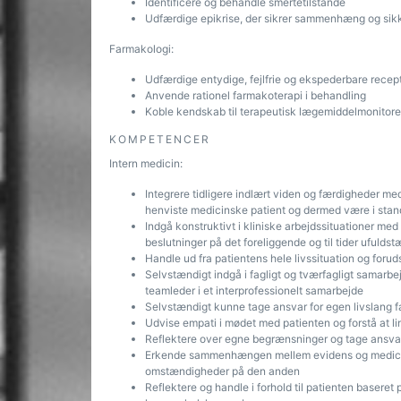
Identificere og behandle smertetilstande
Udfærdige epikrise, der sikrer sammenhæng og sikk
Farmakologi:
Udfærdige entydige, fejlfrie og ekspederbare recep
Anvende rationel farmakoterapi i behandling
Koble kendskab til terapeutisk lægemiddelmonitore
KOMPETENCER
Intern medicin:
Integrere tidligere indlært viden og færdigheder m
henviste medicinske patient og dermed være i stand
Indgå konstruktivt i kliniske arbejdssituationer med
beslutninger på det foreliggende og til tider ufulds
Handle ud fra patientens hele livssituation og fo
Selvstændigt indgå i fagligt og tværfagligt samarbe
teamleder i et interprofessionelt samarbejde
Selvstændigt kunne tage ansvar for egen livslang fa
Udvise empati i mødet med patienten og forstå at li
Reflektere over egne begrænsninger og tage ansvar
Erkende sammenhængen mellem evidens og medicins
omstændigheder på den anden
Reflektere og handle i forhold til patienten baseret