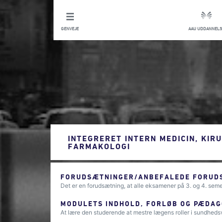
GENVEJE
AAU UDDANNELS
INTEGRERET INTERN MEDICIN, KIRU
FARMAKOLOGI
FORUDSÆTNINGER/ANBEFALEDE FORUDS
Det er en forudsætning, at alle eksamener på 3. og 4. seme
MODULETS INDHOLD, FORLØB OG PÆDAG
At lære den studerende at mestre lægens roller i sundhe