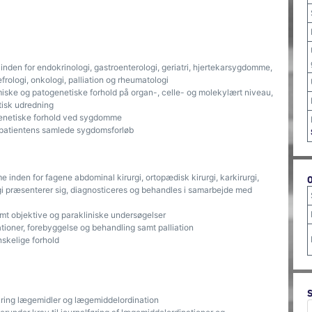
nden for endokrinologi, gastroenterologi, geriatri, hjertekarsygdomme,
ologi, onkologi, palliation og rheumatologi
ske og patogenetiske forhold på organ-, celle- og molekylært niveau,
tisk udredning
genetiske forhold ved sygdomme
 i patientens samlede sygdomsforløb
inden for fagene abdominal kirurgi, ortopædisk kirurgi, karkirurgi,
ogi præsenterer sig, diagnosticeres og behandles i samarbejde med
amt objektive og parakliniske undersøgelser
tioner, forebyggelse og behandling samt palliation
nskelige forhold
kring lægemidler og lægemiddelordination