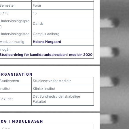
Semester
Forår
ECTS
15
Undervisningsspro
Dansk
g
Undervisningssted
Campus Aalborg
Modulansvarlig
Helene Nørgaard
Indgår i
Studieordning for kandidatuddannelsen i medicin 2020
ORGANISATION
Studienævn
Studienævn for Medicin
Institut
Klinisk Institut
Det Sundhedsvidenskabelige
Fakultet
Fakultet
SØG I MODULBASEN