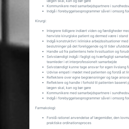
lægen skal, kan og bør gøre
Kommunikere med samarbejdspartnere i sundhedsv
Indgå i forebyggelsesprogrammer såvel i omsorg for
Kirurgi:
Integrere tidligere indlært viden og færdigheder m
henviste kirurgiske patient og dermed være i stand 
Indgå konstruktivt i kliniske arbejdssituationer med
beslutninger på det foreliggende og til tider ufulds
Handle ud fra patientens hele livssituation og fo
Selvstændigt indgå i fagligt og tværfagligt samarbe
teamleder i et interprofessionelt samarbejde
Selvstændigt kunne tage ansvar for egen livslang fa
Udvise empati i mødet med patienten og forstå at li
Reflektere over egne begrænsninger og tage ansvar
Reflektere og handle i forhold til patienten baseret
lægen skal, kan og bør gøre
Kommunikere med samarbejdspartnere i sundhedsv
Indgå i forebyggelsesprogrammer såvel i omsorg for
Farmakologi:
Forstå rationel anvendelse af lægemidler, den lov
praktiske ordinationsproces