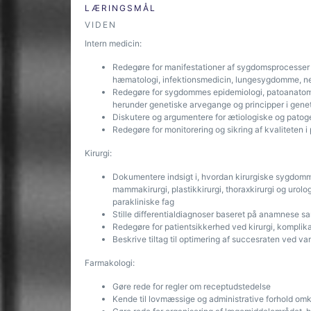
LÆRINGSMÅL
VIDEN
Intern medicin:
Redegøre for manifestationer af sygdomsprocesser i
hæmatologi, infektionsmedicin, lungesygdomme, nefr
Redegøre for sygdommes epidemiologi, patoanatomi
herunder genetiske arvegange og principper i gene
Diskutere og argumentere for ætiologiske og pato
Redegøre for monitorering og sikring af kvaliteten
Kirurgi:
Dokumentere indsigt i, hvordan kirurgiske sygdomme 
mammakirurgi, plastikkirurgi, thoraxkirurgi og urol
parakliniske fag
Stille differentialdiagnoser baseret på anamnese s
Redegøre for patientsikkerhed ved kirurgi, komplika
Beskrive tiltag til optimering af succesraten ved va
Farmakologi:
Gøre rede for regler om receptudstedelse
Kende til lovmæssige og administrative forhold om