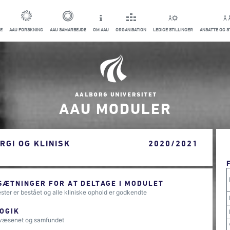
E
AAU FORSKNING
AAU SAMARBEJDE
OM AAU
ORGANISATION
LEDIGE STILLINGER
ANSATTE OG 
AAU MODULER
RGI OG KLINISK
2020/2021
ÆTNINGER FOR AT DELTAGE I MODULET
ster er bestået og alle kliniske ophold er godkendte
OGIK
dsvæsenet og samfundet