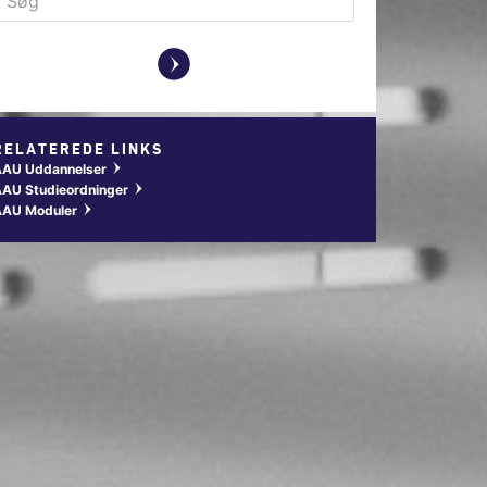
y
RELATEREDE LINKS
AAU Uddannelser
w
AU Studieordninger
w
AAU Moduler
w