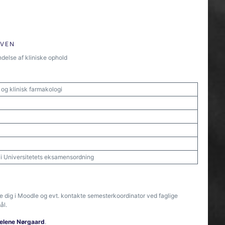
ØVEN
delse af kliniske ophold
i og klinisk farmakologi
t i Universitetets eksamensordning
re dig i Moodle og evt. kontakte semesterkoordinator ved faglige
ål.
elene Nørgaard
.