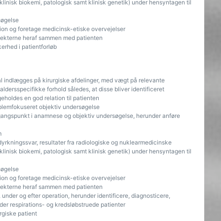
 klinisk biokemi, patologisk samt klinisk genetik) under hensyntagen til
søgelse
ion og foretage medicinsk-etiske overvejelser
effekterne heraf sammen med patienten
erhed i patientforløb
l indlægges på kirurgiske afdelinger, med vægt på relevante
dersspecifikke forhold således, at disse bliver identificeret
holdes en god relation til patienten
blemfokuseret objektiv undersøgelse
gangspunkt i anamnese og objektiv undersøgelse, herunder anføre
m
dyrkningssvar, resultater fra radiologiske og nuklearmedicinske
 klinisk biokemi, patologisk samt klinisk genetik) under hensyntagen til
søgelse
ion og foretage medicinsk-etiske overvejelser
effekterne heraf sammen med patienten
 under og efter operation, herunder identificere, diagnosticere,
der respirations- og kredsløbstruede patienter
giske patient