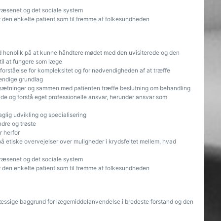
æsenet og det sociale system
 den enkelte patient som til fremme af folkesundheden
ed henblik på at kunne håndtere mødet med den uvisiterede og den
til at fungere som læge
 forståelse for kompleksitet og for nødvendigheden af at træffe
tændige grundlag
rudsætninger og sammen med patienten træffe beslutning om behandling
jde og forstå eget professionelle ansvar, herunder ansvar som
glig udvikling og specialisering
ndre og trøste
 herfor
 på etiske overvejelser over muligheder i krydsfeltet mellem, hvad
æsenet og det sociale system
 den enkelte patient som til fremme af folkesundheden
mæssige baggrund for lægemiddelanvendelse i bredeste forstand og den