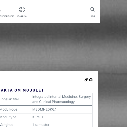
STUDERENDE
ENGLISH
SØG
FAKTA OM MODULET
Integrated Internal Medicine, Surgery
Engelsk titel
and Clinical Pharmacology
Modulkode
MEDMN20K6_1
Modultype
Kursus
Varighed
1 semester