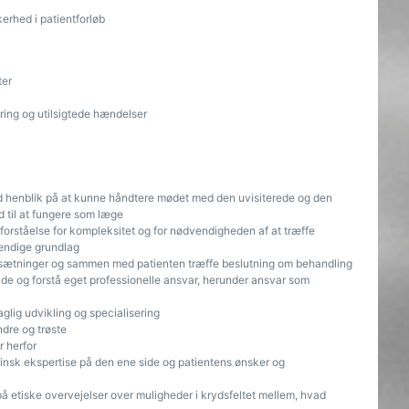
erhed i patientforløb
ter
ring og utilsigtede hændelser
ed henblik på at kunne håndtere mødet med den uvisiterede og den
 til at fungere som læge
 forståelse for kompleksitet og for nødvendigheden af at træffe
tændige grundlag
rudsætninger og sammen med patienten træffe beslutning om behandling
jde og forstå eget professionelle ansvar, herunder ansvar som
glig udvikling og specialisering
ndre og trøste
 herfor
k ekspertise på den ene side og patientens ønsker og
 på etiske overvejelser over muligheder i krydsfeltet mellem, hvad