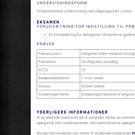
UNDERVISNINGSFORM
Problembaseret undervisning med udgangspunkt i cases
EKSAMEN
FORUDSÆTNING FOR INDSTILLING TIL PR
En forudsætning for deltagelse i eksamen er godken
PRØVER
Prøvens navn
Integreret intern medicin, kirurg
Prøveform
Skriftlig eller mundtlig
ECTS
15
Bedømmelsesform
7-trins-skala
Censur
Ekstern prøve
Vurderingskriterier
Vurderingskriterierne er angive
YDERLIGERE INFORMATIONER
Er du allerede indskrevet på et semester, bedes du oriente
spørgsmål eller studiesekretær ved administrative spørgsm
Øvrige henvendelser kan rettes til studienævnssekretær
H