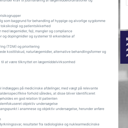
runder krav til journalføring af lægemiddelordinationer og
 risikogrupper
lg som baggrund for behandling af hyppige og alvorlige sygdomme
, toksikologi og patientsikkerhed
er med lægemidler, fejl, mangler og compliance
er og dopingmidler og systemer til erkendelse af
ing (TDM) og prioritering
A
tede kosttilskud, naturlægemidler, alternative behandlingsformer og
se til at være tilknyttet en lægemiddelvirksomhed
al indlægges på medicinske afdelinger, med vægt på relevante
dersspecifikke forhold således, at disse bliver identificeret
holdes en god relation til patienten
blemfokuseret objektiv undersøgelse
gangspunkt i anamnese og objektiv undersøgelse, herunder anføre
m
dyrkningssvar, resultater fra radiologiske og nuklearmedicinske