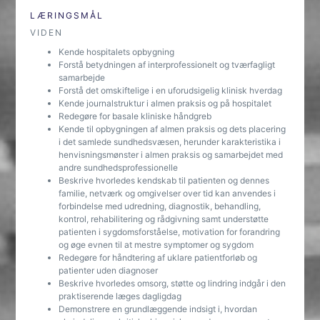
LÆRINGSMÅL
VIDEN
Kende hospitalets opbygning
Forstå betydningen af interprofessionelt og tværfagligt
samarbejde
Forstå det omskiftelige i en uforudsigelig klinisk hverdag
Kende journalstruktur i almen praksis og på hospitalet
Redegøre for basale kliniske håndgreb
Kende til opbygningen af almen praksis og dets placering
i det samlede sundhedsvæsen, herunder karakteristika i
henvisningsmønster i almen praksis og samarbejdet med
andre sundhedsprofessionelle
Beskrive hvorledes kendskab til patienten og dennes
familie, netværk og omgivelser over tid kan anvendes i
forbindelse med udredning, diagnostik, behandling,
kontrol, rehabilitering og rådgivning samt understøtte
patienten i sygdomsforståelse, motivation for forandring
og øge evnen til at mestre symptomer og sygdom
Redegøre for håndtering af uklare patientforløb og
patienter uden diagnoser
Beskrive hvorledes omsorg, støtte og lindring indgår i den
praktiserende læges dagligdag
Demonstrere en grundlæggende indsigt i, hvordan