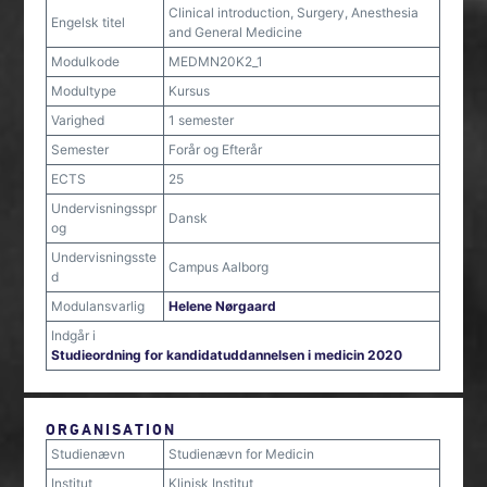
Clinical introduction, Surgery, Anesthesia
Engelsk titel
and General Medicine
Modulkode
MEDMN20K2_1
Modultype
Kursus
Varighed
1 semester
Semester
Forår og Efterår
ECTS
25
Undervisningsspr
Dansk
og
Undervisningsste
Campus Aalborg
d
Modulansvarlig
Helene Nørgaard
Indgår i
Studieordning for kandidatuddannelsen i medicin 2020
ORGANISATION
Studienævn
Studienævn for Medicin
Institut
Klinisk Institut