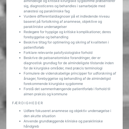
almindelige og kritiske kirurgiske sygdomme præsenterer
sig, diagnosticeres og behandles i samarbejde med
anæstesi og parakliniske fag
Vurdere differentialdiagnoser på et indledende niveau
baseret på fortolkning af anamnese, objektive og
parakliniske undersøgelser
Redegøre for hyppige og kritiske komplikationer, deres
forebyggelse og behandling
Beskrive tiltag for optimering og sikring af kvaliteten i
patientforløb
Forklare relevante patofysiologiske forhold
Beskrive de patoanatomiske forandringer, der er
diagnostisk grundlag for de almindeligste tilstande inden
for de kirurgiske områder, med præcis terminologi
Formulere de videnskabelige principper for udforskning af
årsager, forebyggelse og behandling af de almindeligst
forekommende kirurgiske sygdomme
Forstå det sammenhængende patientforløb i forhold til
almen praksis og kommune
FÆRDIGHEDER
Udføre fokuseret anamnese og objektiv undersøgelse i
den akutte situation
Anvende grundlæggende kliniske og parakliniske
håndgreb