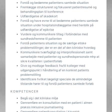
Forstå og bedømme patientens samlede situation
Fremlægge struktureret og fokuseret patientresumé og
behandlingsplan til konference
Udfærdigelse af skadekort
Forstå og have evne til at bedømme patientens samlede
situation under hospitalsindlæggelse med henblik på
udfærdigelse af epikrise
Vurdere og kommunikere tiltag i forbindelse med
sundhedsfremme til patienten
Forstå patientens situation og de særlige etiske
problemstillinger, der er en del af den kliniske hverdag
Kommunikere tværfagligt og interprofessionelt samt
samarbejde med patienter og sundhedspersonale mhp at
sikre kvaliteten i patientforløb
Give og modtage feedback fra/til kolleger med
udgangspunkt i håndtering af en konkret patients
problemstilling
Identificere hvilket lægeligt speciale de almindelige
tilstande hører til og forstå patientens samlede forløb
KOMPETENCER
Begå sig i det kliniske miljø
Gennemføre en konsultation med en patient i almen
praksis inklusive journalisering
Gennemføre patientkonsultation i kirurgisk