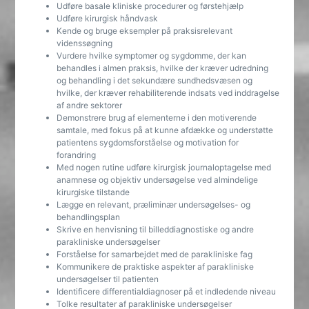
Udføre basale kliniske procedurer og førstehjælp
Udføre kirurgisk håndvask
Kende og bruge eksempler på praksisrelevant
videnssøgning
Vurdere hvilke symptomer og sygdomme, der kan
behandles i almen praksis, hvilke der kræver udredning
og behandling i det sekundære sundhedsvæsen og
hvilke, der kræver rehabiliterende indsats ved inddragelse
af andre sektorer
Demonstrere brug af elementerne i den motiverende
samtale, med fokus på at kunne afdække og understøtte
patientens sygdomsforståelse og motivation for
forandring
Med nogen rutine udføre kirurgisk journaloptagelse med
anamnese og objektiv undersøgelse ved almindelige
kirurgiske tilstande
Lægge en relevant, præliminær undersøgelses- og
behandlingsplan
Skrive en henvisning til billeddiagnostiske og andre
parakliniske undersøgelser
Forståelse for samarbejdet med de parakliniske fag
Kommunikere de praktiske aspekter af parakliniske
undersøgelser til patienten
Identificere differentialdiagnoser på et indledende niveau
Tolke resultater af parakliniske undersøgelser