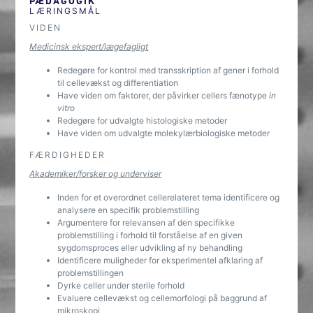
PÆDAGOGIK
LÆRINGSMÅL
VIDEN
Medicinsk ekspert/lægefagligt
Redegøre for kontrol med transskription af gener i forhold
til cellevækst og differentiation
Have viden om faktorer, der påvirker cellers fænotype
in
vitro
Redegøre for udvalgte histologiske metoder
Have viden om udvalgte molekylærbiologiske metoder
FÆRDIGHEDER
Akademiker/forsker og underviser
Inden for et overordnet cellerelateret tema identificere og
analysere en specifik problemstilling
Argumentere for relevansen af den specifikke
problemstilling i forhold til forståelse af en given
sygdomsproces eller udvikling af ny behandling
Identificere muligheder for eksperimentel afklaring af
problemstillingen
Dyrke celler under sterile forhold
Evaluere cellevækst og cellemorfologi på baggrund af
mikroskopi