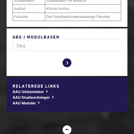
Studienævn
Studienævn for Medicin
Institut
Klinisk Institut
Fakultet
Det Sundhedsvidenskabelige Fakultet
SØG I MODULBASEN
y
RELATEREDE LINKS
AAU Uddannelser
w
AAU Studieordninger
w
AAU Moduler
w
t