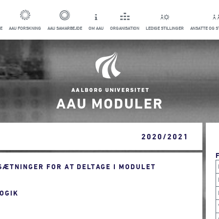
E
AAU FORSKNING
AAU SAMARBEJDE
OM AAU
ORGANISATION
LEDIGE STILLINGER
ANSATTE OG 
AAU MODULER
2020/2021
ÆTNINGER FOR AT DELTAGE I MODULET
OGIK