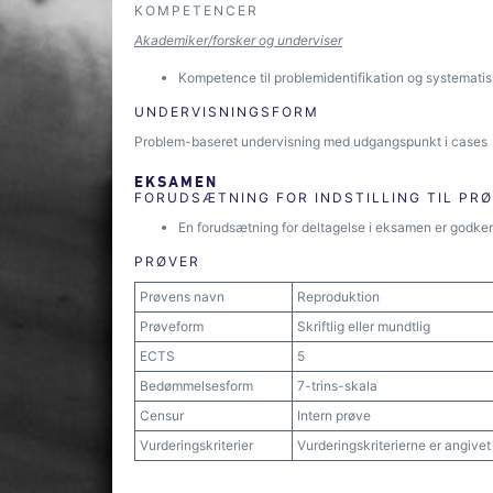
KOMPETENCER
Akademiker/forsker og underviser
Kompetence til problemidentifikation og systemati
UNDERVISNINGSFORM
Problem-baseret undervisning med udgangspunkt i cases
EKSAMEN
FORUDSÆTNING FOR INDSTILLING TIL PR
En forudsætning for deltagelse i eksamen er godken
PRØVER
Prøvens navn
Reproduktion
Prøveform
Skriftlig eller mundtlig
ECTS
5
Bedømmelsesform
7-trins-skala
Censur
Intern prøve
Vurderingskriterier
Vurderingskriterierne er angive