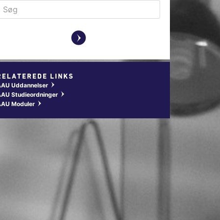
y
RELATEREDE LINKS
AAU Uddannelser
w
AU Studieordninger
w
AAU Moduler
w