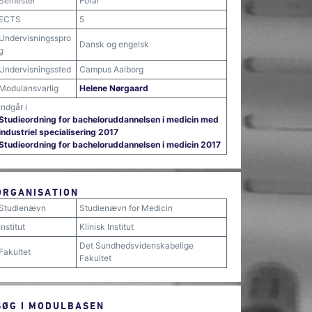
Semester
Forår
ECTS
5
Undervisningsspro
Dansk og engelsk
g
Undervisningssted
Campus Aalborg
Modulansvarlig
Helene Nørgaard
Indgår i
Studieordning for bacheloruddannelsen i medicin med
industriel specialisering 2017
Studieordning for bacheloruddannelsen i medicin 2017
ORGANISATION
Studienævn
Studienævn for Medicin
Institut
Klinisk Institut
Det Sundhedsvidenskabelige
Fakultet
Fakultet
SØG I MODULBASEN