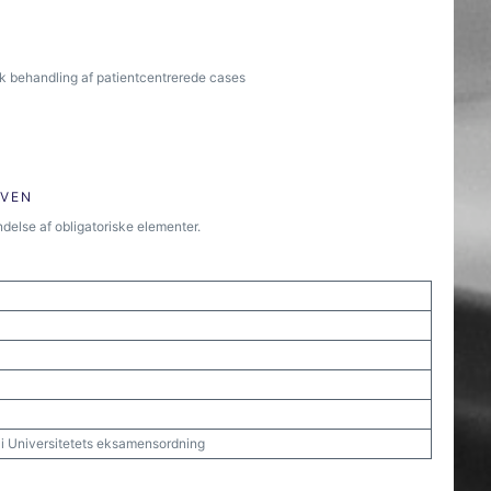
sk behandling af patientcentrerede cases
ØVEN
delse af obligatoriske elementer.
t i Universitetets eksamensordning