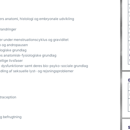
rs anatomi, histologi og embryonale udvikling
randringer
er under menstruationscyklus og graviditet
n og andropausen
ologiske grundlag
es anatomisk-fysiologiske grundlag
llige livsfaser
e dysfunktioner samt deres bio-psyko-sociale grundlag
dling af seksuelle lyst- og rejsningsproblemer
traception
g befrugtning