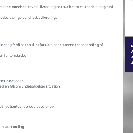
lem sundhed, trivsel, livsstil og seksualitet samt kende til nøgletal
nedes særlige sundhedsudfordringer
r og fertilisation til at forklare principperne for behandling af
 en fantomdukke
A
kommunikationen
ed en følsom undersøgelsessituation
det i patientcentrerede caseforløb
litetsbehandling