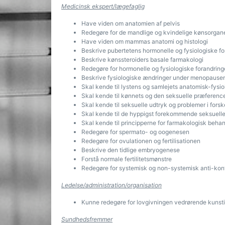
Medicinsk ekspert/lægefaglig
Have viden om anatomien af pelvis
Redegøre for de mandlige og kvindelige kønsorgane
Have viden om mammas anatomi og histologi
Beskrive pubertetens hormonelle og fysiologiske fo
Beskrive kønssteroiders basale farmakologi
Redegøre for hormonelle og fysiologiske forandring
Beskrive fysiologiske ændringer under menopause
Skal kende til lystens og samlejets anatomisk-fysi
Skal kende til kønnets og den seksuelle præferenc
Skal kende til seksuelle udtryk og problemer i forske
Skal kende til de hyppigst forekommende seksuell
Skal kende til principperne for farmakologisk behan
Redegøre for spermato- og oogenesen
Redegøre for ovulationen og fertilisationen
Beskrive den tidlige embryogenese
Forstå normale fertilitetsmønstre
Redegøre for systemisk og non-systemisk anti-kon
Ledelse/administration/organisation
Kunne redegøre for lovgivningen vedrørende kunsti
Sundhedsfremmer