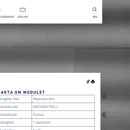
STUDERENDE
ENGLISH
SØG
FAKTA OM MODULET
Engelsk titel
Reproduction
Modulkode
MEDMN17B4_1
Modultype
Kursus
Varighed
1 semester