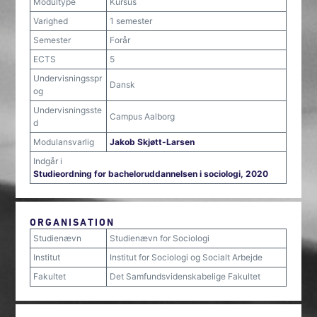
Modultype
Kursus
Varighed
1 semester
Semester
Forår
ECTS
5
Undervisningsspr
Dansk
og
Undervisningsste
Campus Aalborg
d
Modulansvarlig
Jakob Skjøtt-Larsen
Indgår i
Studieordning for bacheloruddannelsen i sociologi, 2020
ORGANISATION
Studienævn
Studienævn for Sociologi
Institut
Institut for Sociologi og Socialt Arbejde
Fakultet
Det Samfundsvidenskabelige Fakultet