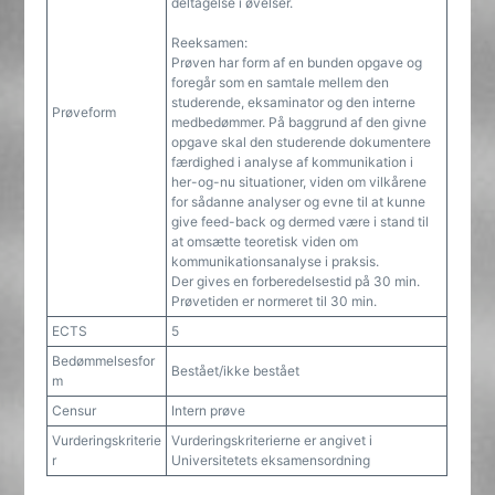
deltagelse i øvelser.
Reeksamen:
Prøven har form af en bunden opgave og
foregår som en samtale mellem den
studerende, eksaminator og den interne
Prøveform
medbedømmer. På baggrund af den givne
opgave skal den studerende dokumentere
færdighed i analyse af kommunikation i
her-og-nu situationer, viden om vilkårene
for sådanne analyser og evne til at kunne
give feed-back og dermed være i stand til
at omsætte teoretisk viden om
kommunikationsanalyse i praksis.
Der gives en forberedelsestid på 30 min.
Prøvetiden er normeret til 30 min.
ECTS
5
Bedømmelsesfor
Bestået/ikke bestået
m
Censur
Intern prøve
Vurderingskriterie
Vurderingskriterierne er angivet i
r
Universitetets eksamensordning