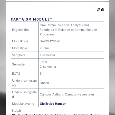
FAKTA OM MODULET
Oral Communication: Analysis and
Engelsk titel
Feedback in Relation to Communication
Processes
Modulkode
BAKDM20196
Modultype
Kursus
Varighed
1 semester
Forår
Semester
2. semester
ECTS
5
Undervisningsspr
Dansk
og
Undervisningsste
Campus Aalborg, Campus København
d
Modulansvarlig
Ole Ertløv Hansen
Indgår i