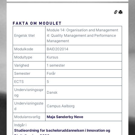
FAKTA OM MODULET
Module 14: Organisation and Management
Engelsk titel
4: Quality Management and Performance
Management
Modulkode
BAID202014
Modultype
Kursus
Varighed
1 semester
Semester
Forår
ECTS
5
Undervisningsspr
Dansk
og
Undervisningsste
Campus Aalborg
d
Modulansvarlig
Maja Sønderby Neve
Indgår i
Studieordning for bacheloruddannelsen i Innovation og