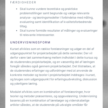
FÆRDIGHEDER
Skal kunne vurdere teoretiske og praktiske
problemstillinger samt begrunde og vælge relevante
analyse- og løsningsmodeller i forbindelse med måling,
evaluering samt identifikation af kvalitetsforbedrende
tiltag.
Skal kunne formidle resultater af målinger og evalueringer
til relevante interessenter.
UNDERVISNINGSFORM
Kurset afvikles som en række forelæsninger og udgør en del af
udgangspunktet for projektarbejdet på dette semester. Der vil
derfor være tæt sammenhæng mellem indholdet i dette kursus og
de studerendes projektarbejde, og en væsentlig del af læringen
foregår således også gennem projektarbejdet. Det tilstræbes, at
de studerendes erfaringer og udfordringer med at anvende de
konkrete metoder og teorier i projektarbejdet inddrages i kurset,
og bruges som udgangspunkt for erfaringsudveksling, diskussion
og yderligere læring.
Modulet afvikles som en kombination af forelæsninger, hvor
teorier og metoder præsenteres, og opgaveløsning. Undervisning
baseres på en kombination af lærebøger og videnskabelige
artikler således, at de studerende på udvalgte områder får