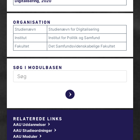
Digitalisering, 2020
ORGANISATION
Studienævn
Studienævn for Digitalisering
Institut
Institut for Politik og Samfund
Fakultet
Det Samfundsvidenskabelige Fakultet
SØG I MODULBASEN
y
RELATEREDE LINKS
AAU Uddannelser
w
AAU Studieordninger
w
AAU Moduler
w